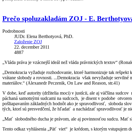
Prečo spoluzakladám ZOJ - E. Berthotyov
Podrobnosti
JUDr. Elena Berthotyová, PhD.
Založenie ZOJ
22. december 2011
4887
„Vláda práva je vzácnejší ideál než vláda právnických textov“ (Ronal
„Demokracia vyžaduje rozhodovanie, ktoré harmonizuje tak rešpekt k
vrátane slobody a rovnosti. ...Demokracia však nevyžaduje servilné n
materiálov.“ (Alexanedr Peczenik, On Law and Reason, str.41)
V dobe, keď autority (držitelia moci) v justícii, ale aj väčšina sudcov 
páchaná samotnými sudcami na sudcoch, je disent v podobe otvor
pošliapavaním základných hodnôt ako je spravodlivosť, sloboda slov
tých, ktorí sú presvedčení, že hľadať a nachádzať spravodlivosť je n
„Mať slobodného ducha je právom, ale aj povinnosťou sudcu. Mať s
Tento odkaz vyhlásenia „Päť viet“ je krédom, s ktorým vstupujem d