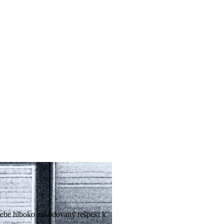
sebe hlboko zakódovaný rešpekt k