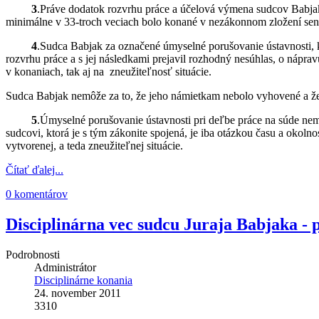
3
.Práve dodatok rozvrhu práce a účelová výmena sudcov Babja
minimálne v 33-troch veciach bolo konané v nezákonnom zložení sená
4
.Sudca Babjak za označené úmyselné porušovanie ústavnosti, 
rozvrhu práce a s jej následkami prejavil rozhodný nesúhlas, o nápr
v konaniach, tak aj na zneužiteľnosť situácie.
Sudca Babjak nemôže za to, že jeho námietkam nebolo vyhovené a že 
5
.Úmyselné porušovanie ústavnosti pri deľbe práce na súde nem
sudcovi, ktorá je s tým zákonite spojená, je iba otázkou času a okol
vytvorenej, a teda zneužiteľnej situácie.
Čítať ďalej...
0 komentárov
Disciplinárna vec sudcu Juraja Babjaka - 
Podrobnosti
Administrátor
Disciplinárne konania
24. november 2011
3310