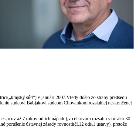
ici(„krajský súd“) v januári 2007.Vtedy došlo zo strany predsedu
leniu sudcovi Babjakovi sudcom Chovankom rozsiahlej neskončenej
 mesiacov až 7 rokov od ich nápadu),v celkovom rozsahu viac ako 30
né porušenie ústavnej zásady rovnosti(čl.12 ods.1 ústavy), pretože