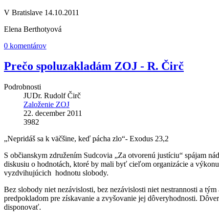
V Bratislave 14.10.2011
Elena Berthotyová
0 komentárov
Prečo spoluzakladám ZOJ - R. Čirč
Podrobnosti
JUDr. Rudolf Čirč
Založenie ZOJ
22. december 2011
3982
„Nepridáš sa k väčšine, keď pácha zlo“- Exodus 23,2
S občianskym združením Sudcovia „Za otvorenú justíciu“ spájam nádej,
diskusiu o hodnotách, ktoré by mali byť cieľom organizácie a výkonu
vyzdvihujúcich hodnotu slobody.
Bez slobody niet nezávislosti, bez nezávislosti niet nestrannosti a t
predpokladom pre získavanie a zvyšovanie jej dôveryhodnosti. Dôvera
disponovať.