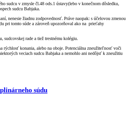
ho sudcu v zmysle čl.48 ods.1 ústavy(lebo v konečnom dôsledku,
rospech sudcu Babjaka.
naní, nenesie žiadnu zodpovednosť. Práve naopak: s účelovou zmenou
radu pri tomto súde a zároveň upozorňoval ako na prieťahy
 sudcovskej rade a tiež trestnému kolégiu.
 rýchlosť konania, alebo na oboje. Potenciálna zneužiteľnosť voči
 niektorých veciach sudcu Babjaka a nemohlo ani nedôjsť k zneužitiu
iplinárneho súdu