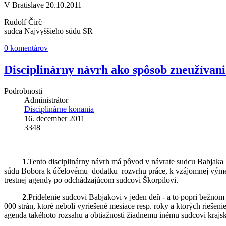
V Bratislave 20.10.2011
Rudolf Čirč
sudca Najvyššieho súdu SR
0 komentárov
Disciplinárny návrh ako spôsob zneužívani
Podrobnosti
Administrátor
Disciplinárne konania
16. december 2011
3348
1
.Tento disciplinárny návrh má pôvod v návrate sudcu Babjaka 
súdu Bobora k účelovému dodatku rozvrhu práce, k vzájomnej vým
trestnej agendy po odchádzajúcom sudcovi Škorpilovi.
2
.Pridelenie sudcovi Babjakovi v jeden deň - a to popri bežno
000 strán, ktoré neboli vyriešené mesiace resp. roky a ktorých riešen
agenda takéhoto rozsahu a obtiažnosti žiadnemu inému sudcovi krajs