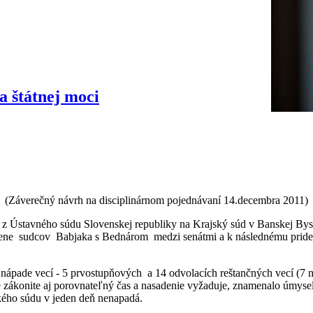
a štátnej moci
(Záverečný návrh na disciplinárnom pojednávaní 14.decembra 2011)
z Ústavného súdu Slovenskej republiky na Krajský súd v Banskej Bystr
ene sudcov Babjaka s Bednárom medzi senátmi a k následnému pride
m nápade vecí - 5 prvostupňových a 14 odvolacích reštančných vecí (7
ie zákonite aj porovnateľný čas a nasadenie vyžaduje, znamenalo úmysel
kého súdu v jeden deň nenapadá.