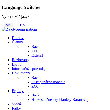
Language Switcher
Vyberte váš jazyk
SK
EN
Domov
Články
Back
ZOJ
Externé
Rozhovory
Blogy
Informačný spravodaj
Dokumenty
Back
Disciplinárne konania
ZOJ
Fejtóny
Back
Hrôzostrašné sny Daniely Baranovej
Videá
Fotky