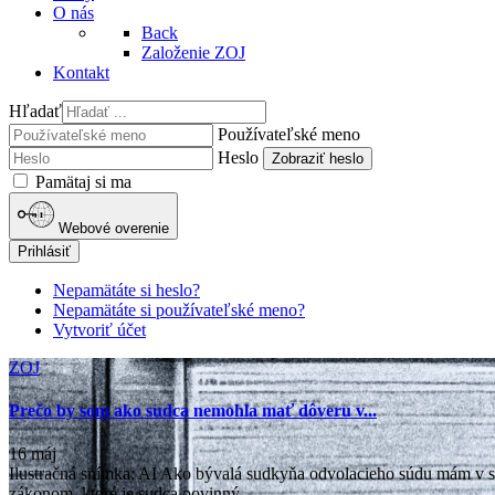
O nás
Back
Založenie ZOJ
Kontakt
Hľadať
Používateľské meno
Heslo
Zobraziť heslo
Pamätaj si ma
Webové overenie
Prihlásiť
Nepamätáte si heslo?
Nepamätáte si používateľské meno?
Vytvoriť účet
ZOJ
Prečo by som ako sudca nemohla mať dôveru v...
16 máj
Ilustračná snímka: AI Ako bývalá sudkyňa odvolacieho súdu mám v 
zákonom, ktoré je sudca povinný...