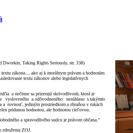
á
d Dworkin, Taking Rights Seriously, str. 338)
 textu zákona.... ako aj k morálnym právam a hodnotám
asledovanie textu zákonov alebo legislatívnych
mlčia a nečinne sa prizerajú skrivodlivosti, ktorá je
ene vysloveného a odôvodneného nesúhlasu s takýmto
a a rovnosť, jediným prostriedkom a zbraňou v rukách
ielen pridanou hodnotou, ale hodnotou cieľovou.
lobodného a spravodlivého sudcu je právom občana.“
o združenia ZOJ.