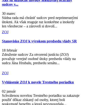
Aké sú skutočné dôvody selektívnej ochrany
sudcov v...
30 marec
Súdna rada má chrániť sudcov pred neprimeranými
útokmi. Ak však reaguje raz konkrétne a inokedy
len všeobecne – a zároveň si dovolí...
ZOJ
Stanovisko ZOJ k výrokom predsedu vlády SR
18 február
Združenie sudcov Za otvorenú justíciu (ZOJ)
považuje verejné osobné útoky predsedu vlády na
sudcu Jána Hrubalu, predsedu senátu...
ZOJ
Vyhlásenie ZOJ k novele Trestného poriadku
02 január
Schválenou novelou Trestného poriadku sa zakazuje
použiť dôkaz získaný od osoby, ktorej boli
poskytnuté benefity a ktorá nevypovedala...