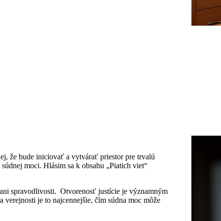
 že bude iniciovať a vytvárať priestor pre trvalú
 súdnej moci. Hlásim sa k obsahu „Piatich viet“
ým ani spravodlivosti. Otvorenosť justície je významným
 verejnosti je to najcennejšie, čím súdna moc môže