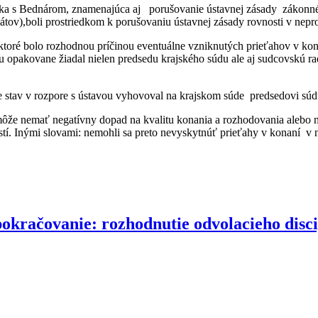
ka s Bednárom, znamenajúca aj porušovanie ústavnej zásady zákonné
tov),boli prostriedkom k porušovaniu ústavnej zásady rovnosti v nep
ktoré bolo rozhodnou príčinou eventuálne vzniknutých prieťahov v ko
avu opakovane žiadal nielen predsedu krajského súdu ale aj sudcovskú 
stav v rozpore s ústavou vyhovoval na krajskom súde predsedovi súdu,
ôže nemať negatívny dopad na kvalitu konania a rozhodovania alebo na
ností. Inými slovami: nemohli sa preto nevyskytnúť prieťahy v konaní v
pokračovanie: rozhodnutie odvolacieho disc