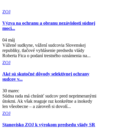
ZOJ
Výzva na ochranu a obranu nezávislosti súdnej
moci...
04 máj
Vážené sudkyne, vážení sudcovia Slovenskej
republiky, tlačové vyhlásenie predsedu vlády
Roberta Fica o podaní trestného oznámenia na...
ZOJ
Aké sú skutočné dôvody selektívnej ochrany
sudcov v...
30 marec
Súdna rada má chrániť sudcov pred neprimeranými
útokmi. Ak však reaguje raz konkrétne a inokedy
len všeobecne – a zároveň si dovolí...
ZOJ
Stanovisko ZOJ k výrokom predsedu vlády SR