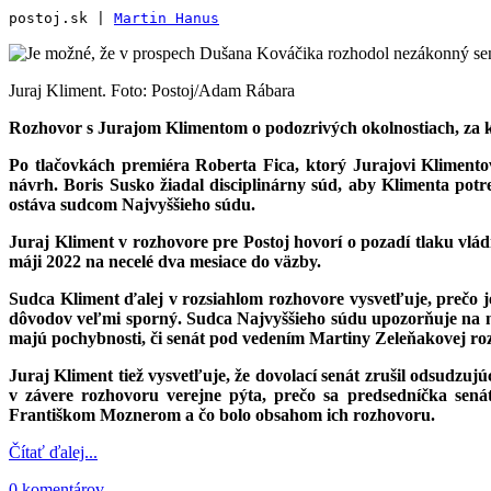
postoj.sk | 
Martin Hanus
Juraj Kliment. Foto: Postoj/Adam Rábara
Rozhovor s Jurajom Klimentom o podozrivých okolnostiach, za kt
Po tlačovkách premiéra Roberta Fica, ktorý Jurajovi Klimentov
návrh. Boris Susko žiadal disciplinárny súd, aby Klimenta potr
ostáva sudcom Najvyššieho súdu.
Juraj Kliment v rozhovore pre Postoj hovorí o pozadí tlaku vlá
máji 2022 na necelé dva mesiace do väzby.
Sudca Kliment ďalej v rozsiahlom rozhovore vysvetľuje, prečo 
dôvodov veľmi sporný. Sudca Najvyššieho súdu upozorňuje na neš
majú pochybnosti, či senát pod vedením Martiny Zeleňakovej ro
Juraj Kliment tiež vysvetľuje, že dovolací senát zrušil odsudz
v závere rozhovoru verejne pýta, prečo sa predsedníčka sen
Františkom Moznerom a čo bolo obsahom ich rozhovoru.
Čítať ďalej...
0 komentárov