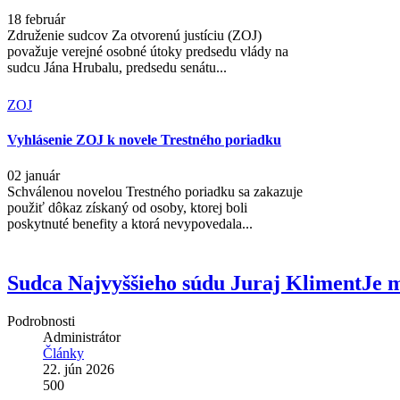
18 február
Združenie sudcov Za otvorenú justíciu (ZOJ)
považuje verejné osobné útoky predsedu vlády na
sudcu Jána Hrubalu, predsedu senátu...
ZOJ
Vyhlásenie ZOJ k novele Trestného poriadku
02 január
Schválenou novelou Trestného poriadku sa zakazuje
použiť dôkaz získaný od osoby, ktorej boli
poskytnuté benefity a ktorá nevypovedala...
Sudca Najvyššieho súdu Juraj KlimentJe 
Podrobnosti
Administrátor
Články
22. jún 2026
500