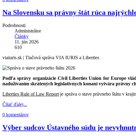
Na Slovensku sa právny štát rúca najrýchle
Podrobnosti
Administrátor
Články
11. jún 2026
610
viaiuris.sk |
Tlačová správa VIA IURIS a Liberties
Podľa správy organizácie Civil Liberties Union for Europe vlá
nadužívaním skrátených legislatívnych konaní vytvára právny cha
Liberties Rule of Law Report
je správa o stave právneho štátu v kraj
Čítať ďalej...
0 komentárov
Výber sudcov Ústavného súdu je nevyhnutn