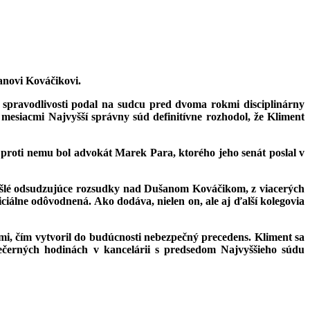
anovi Kováčikovi.
r spravodlivosti podal na sudcu pred dvoma rokmi disciplinárny
 mesiacmi Najvyšší správny súd definitívne rozhodol, že Kliment
 proti nemu bol advokát Marek Para, ktorého jeho senát poslal v
edošlé odsudzujúce rozsudky nad Dušanom Kováčikom, z viacerých
iálne odôvodnená. Ako dodáva, nielen on, ale aj ďalší kolegovia
mi, čím vytvoril do budúcnosti nebezpečný precedens. Kliment sa
ečerných hodinách v kancelárii s predsedom Najvyššieho súdu