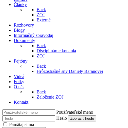
Články
Back
ZOJ
Externé
Rozhovory
Blogy
Informačný spravodaj
Dokumenty
Back
Disciplinárne konania
ZOJ
Fejtóny
Back
Hrôzostrašné sny Daniely Baranovej
Videá
Fotky
O nás
Back
Založenie ZOJ
Kontakt
Používateľské meno
Heslo
Zobraziť heslo
Pamätaj si ma