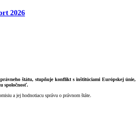
ort 2026
ávneho štátu, stupňuje konflikt s inštitúciami Európskej únie,
ku spoločnosť.
omisiu a jej hodnotiacu správu o právnom štáte.