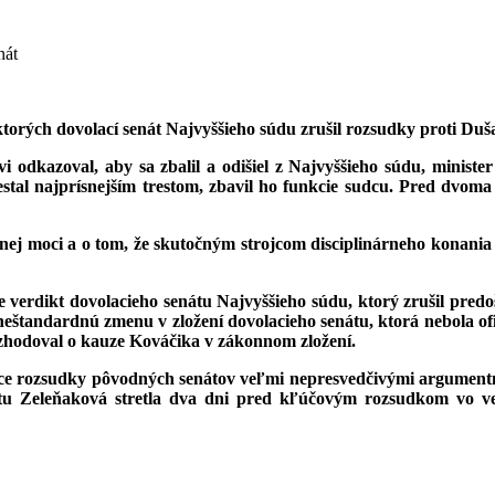
orých dovolací senát Najvyššieho súdu zrušil rozsudky proti Duš
i odkazoval, aby sa zbalil a odišiel z Najvyššieho súdu, ministe
estal najprísnejším trestom, zbavil ho funkcie sudcu. Pred dvoma
dnej moci a o tom, že skutočným strojcom disciplinárneho konania
je verdikt dovolacieho senátu Najvyššieho súdu, ktorý zrušil pr
tandardnú zmenu v zložení dovolacieho senátu, ktorá nebola ofic
zhodoval o kauze Kováčika v zákonnom zložení.
ujúce rozsudky pôvodných senátov veľmi nepresvedčivými argument
átu Zeleňaková stretla dva dni pred kľúčovým rozsudkom vo v