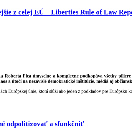
jšie z celej EÚ – Liberties Rule of Law Rep
da Roberta Fica úmyselne a komplexne podkopáva všetky piliere pr
os a útočí na nezávislé demokratické inštitúcie, médiá aj občians
inách Európskej únie, ktorá slúži ako jeden z podkladov pre Európsku k
é odpolitizovať a sfunkčniť