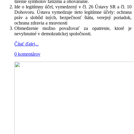
šírenie symbolov fašizmu a ohováranie.
Ide o legitímny účel, vymedzený v čl. 26 Ústavy SR a čl. 10
Dohovoru. Ústava vymedzuje tieto legitímne účely: ochrana
práv a slobôd iných, bezpečnosť štátu, verejný poriadok,
ochrana zdravia a mravnosti
Obmedzenie možno považovať za opatrenie, ktoré je
nevyhnutné v demokratickej spoločnosti.
Čítať ďalej...
0 komentárov