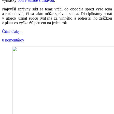
vyhlášky
boli v súlade s ústavou
.
Najvyšší správny súd sa teraz vrátil do obdobia spred vyše roka
a rozhodoval, či sa takto môže správať sudca. Disciplinárny senát
v utorok uznal sudcu Miľana za vinného a potrestal ho zrážkou
z platu vo výške 60 percent na jeden rok.
Čítať ďalej...
0 komentárov