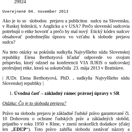
29924
Uverejnené 04. november 2013 
Ako je to so slobodou prejavu a publicitou sudcu na Slovensku,
v Ruskej federácii, v Anglicku a v USA? Prečo slovenskí sudcovia
potrebujú o etike hovoriť a prečo by mal nový Etický kódex sudcov
obsahovať podrobnejšiu úpravu vo vzťahu k slobode prejavu
sudcu?
Na tieto otázky sa pokúsila sudkyňa Najvyššieho súdu Slovenskej
republiky Elena Berthotyová hľadať odpovede vo svojom
príspevku, ktorý odznel na konferencii VIA IURIS o sudcovskej
profesijnej etike, ktorá sa uskutočnila 23. mája 2013 v Bratislave.
| JUDr. Elena Berthotyová, PhD. , sudkyňa Najvyššieho súdu
Slovenskej republiky |
Úvodná časť – základný rámec právnej úpravy v SR
Otázka: Čo je to sloboda prejavu?
Právo na slobodu prejavu je základné ľudské právo garantované čl.
10 Dohovoru o ochrane ľudských práv a základných slobôd,
prijatého v roku 1950 v Ríme, v znení neskorších dodatkov (ďalej
len „
EDĽP
“). Toto právo zahŕňa slobodu zastávať názory a