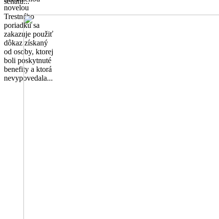
senátu...
novelou
Trestného
poriadku sa
zakazuje použiť
dôkaz získaný
od osoby, ktorej
boli poskytnuté
benefity a ktorá
nevypovedala...