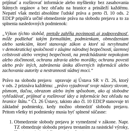
prijímať a rozširovať informácie alebo myšlienky bez zasahovania
štátnych orgánov a bez ohľadu na hranice a prináleží každému.
Nepatrí však medzi absolútne ľudské práva a preto čl. 10 ods. 2
EDĽP pripúšťa určité obmedzenie práva na slobodu prejavu a to za
splnenia nasledovných podmienok:
„Výkon týchto slobôd,
pretože zahŕňa povinnosti aj zodpovednosť
,
môže podliehať takým formalitám, podmienkam, obmedzeniam
alebo sankciám, ktoré stanovuje zákon a ktoré sú nevyhnutné
v demokratickej spoločnosti v záujme národnej bezpečnosti, územnej
celistvosti alebo verejnej bezpečnosti, na predchádzanie nepokojom
alebo zločinnosti, ochranu zdravia alebo morálky, ochranu povesti
alebo práv iných, zabránenia úniku dôverných informácií alebo
zachovania autority a nestrannosti súdnej moci.“
Právo na slobodu prejavu upravuje aj Ústava SR v čl. 26, ktorý
v ods. 2 priznáva každému:
„právo vyjadrovať svoje názory slovom,
písmom, tlačou, obrazom alebo iným spôsobom, ako aj slobodne
vyhľadávať, prijímať a rozširovať idey a informácie bez ohľadu na
hranice štátu.“
Čl. 26 Ústavy, takisto ako čl. 10 EDĽP stanovuje tri
základné podmienky, kedy možno obmedziť slobodu prejavu.
Pritom všetky tri podmienky musia byť splnené súčasne:
Obmedzenie slobody prejavu je vymedzené v zákone. Napr.
TZ obmedzuje slobodu prejavu trestaním za rasistické výroky,