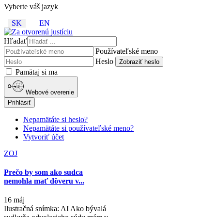
Vyberte váš jazyk
SK
EN
Hľadať
Používateľské meno
Heslo
Zobraziť heslo
Pamätaj si ma
Webové overenie
Prihlásiť
Nepamätáte si heslo?
Nepamätáte si používateľské meno?
Vytvoriť účet
ZOJ
Prečo by som ako sudca
nemohla mať dôveru v...
16 máj
Ilustračná snímka: AI Ako bývalá