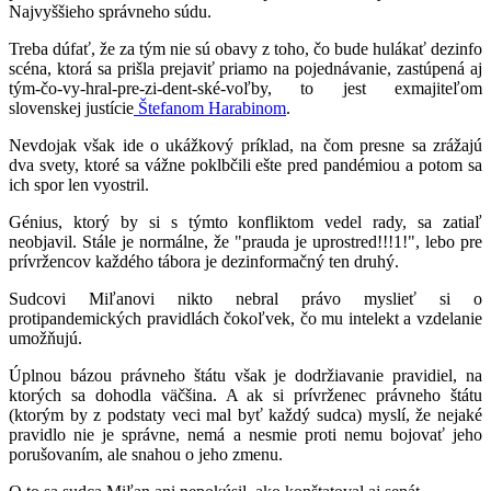
Najvyššieho správneho súdu.
Treba dúfať, že za tým nie sú obavy z toho, čo bude hulákať dezinfo
scéna, ktorá sa prišla prejaviť priamo na pojednávanie, zastúpená aj
tým-čo-vy-hral-pre-zi-dent-ské-voľby, to jest exmajiteľom
slovenskej justície
Štefanom Harabinom
.
Nevdojak však ide o ukážkový príklad, na čom presne sa zrážajú
dva svety, ktoré sa vážne poklbčili ešte pred pandémiou a potom sa
ich spor len vyostril.
Génius, ktorý by si s týmto konfliktom vedel rady, sa zatiaľ
neobjavil. Stále je normálne, že "prauda je uprostred!!!1!", lebo pre
prívržencov každého tábora je dezinformačný ten druhý.
Sudcovi Miľanovi nikto nebral právo myslieť si o
protipandemických pravidlách čokoľvek, čo mu intelekt a vzdelanie
umožňujú.
Úplnou bázou právneho štátu však je dodržiavanie pravidiel, na
ktorých sa dohodla väčšina. A ak si prívrženec právneho štátu
(ktorým by z podstaty veci mal byť každý sudca) myslí, že nejaké
pravidlo nie je správne, nemá a nesmie proti nemu bojovať jeho
porušovaním, ale snahou o jeho zmenu.