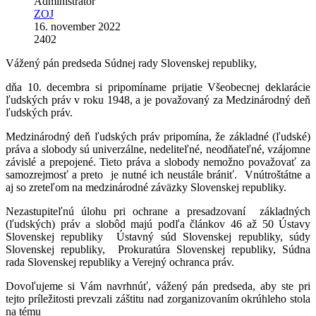
Administrátor
ZOJ
16. november 2022
2402
Vážený pán predseda Súdnej rady Slovenskej republiky,
dňa 10. decembra si pripomíname prijatie Všeobecnej deklarácie
ľudských práv v roku 1948, a je považovaný za Medzinárodný deň
ľudských práv.
Medzinárodný deň ľudských práv pripomína, že základné (ľudské)
práva a slobody sú univerzálne, nedeliteľné, neodňateľné, vzájomne
závislé a prepojené. Tieto práva a slobody nemožno považovať za
samozrejmosť a preto je nutné ich neustále brániť. Vnútroštátne a
aj so zreteľom na medzinárodné záväzky Slovenskej republiky.
Nezastupiteľnú úlohu pri ochrane a presadzovaní základných
(ľudských) práv a slobôd majú podľa článkov 46 až 50 Ústavy
Slovenskej republiky Ústavný súd Slovenskej republiky, súdy
Slovenskej republiky, Prokuratúra Slovenskej republiky, Súdna
rada Slovenskej republiky a Verejný ochranca práv.
Dovoľujeme si Vám navrhnúť, vážený pán predseda, aby ste pri
tejto príležitosti prevzali záštitu nad zorganizovaním okrúhleho stola
na tému