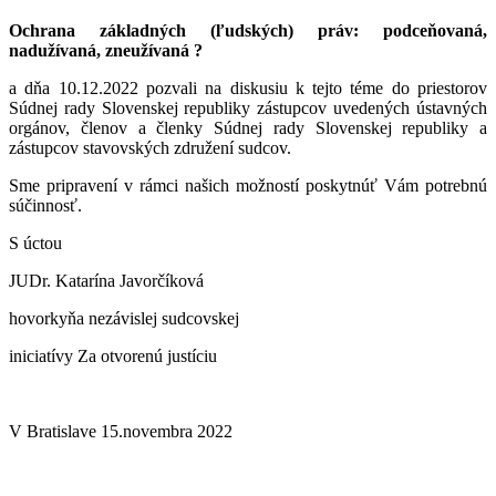
Ochrana základných (ľudských) práv: podceňovaná,
nadužívaná, zneužívaná ?
a dňa 10.12.2022 pozvali na diskusiu k tejto téme do priestorov
Súdnej rady Slovenskej republiky zástupcov uvedených ústavných
orgánov, členov a členky Súdnej rady Slovenskej republiky a
zástupcov stavovských združení sudcov.
Sme pripravení v rámci našich možností poskytnúť Vám potrebnú
súčinnosť.
S úctou
JUDr. Katarína Javorčíková
hovorkyňa nezávislej sudcovskej
iniciatívy Za otvorenú justíciu
V Bratislave 15.novembra 2022