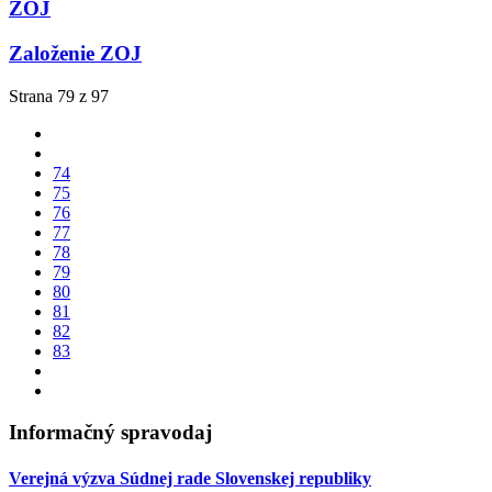
ZOJ
Založenie ZOJ
Strana 79 z 97
74
75
76
77
78
79
80
81
82
83
Informačný spravodaj
Verejná výzva Súdnej rade Slovenskej republiky