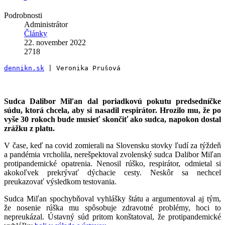
Podrobnosti
Administrátor
Články
22. november 2022
2718
dennikn.sk
 | Veronika Prušová
Sudca Dalibor Miľan dal poriadkovú pokutu predsedníčke
súdu, ktorá chcela, aby si nasadil respirátor. Hrozilo mu, že po
vyše 30 rokoch bude musieť skončiť ako sudca, napokon dostal
zrážku z platu.
V čase, keď na covid zomierali na Slovensku stovky ľudí za týždeň
a pandémia vrcholila, nerešpektoval zvolenský sudca Dalibor Miľan
protipandemické opatrenia. Nenosil rúško, respirátor, odmietal si
akokoľvek prekrývať dýchacie cesty. Neskôr sa nechcel
preukazovať výsledkom testovania.
Sudca Miľan spochybňoval vyhlášky štátu a argumentoval aj tým,
že nosenie rúška mu spôsobuje zdravotné problémy, hoci to
nepreukázal. Ústavný súd pritom konštatoval, že protipandemické