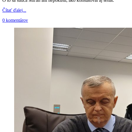
O to sa sudca Miľan ani nepokúsil, ako konštatoval aj senát.
Čítať ďalej...
0 komentárov