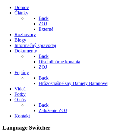
Domov
Články
Back
ZOJ
Externé
Rozhovory
Blogy
Informačný spravodaj
Dokumenty
Back
Disciplinárne konania
ZOJ
Fejtóny
Back
Hrôzostrašné sny Daniely Baranovej
Videá
Fotky
O nás
Back
Založenie ZOJ
Kontakt
Language Switcher