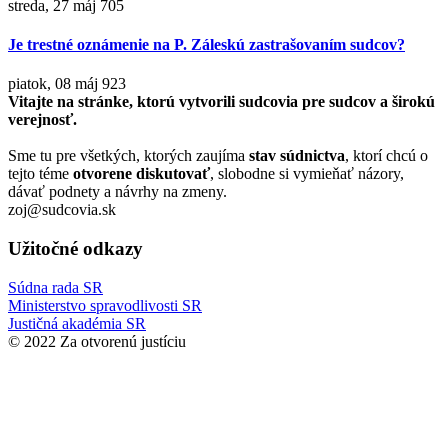
streda, 27 máj
705
Je trestné oznámenie na P. Záleskú zastrašovaním sudcov?
piatok, 08 máj
923
Vitajte na stránke, ktorú vytvorili sudcovia pre sudcov a širokú
verejnosť.
Sme tu pre všetkých, ktorých zaujíma
stav súdnictva
, ktorí chcú o
tejto téme
otvorene diskutovať
, slobodne si vymieňať názory,
dávať podnety a návrhy na zmeny.
zoj@sudcovia.sk
Užitočné odkazy
Súdna rada SR
Ministerstvo spravodlivosti SR
Justičná akadémia SR
© 2022 Za otvorenú justíciu