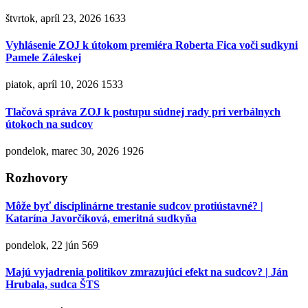
štvrtok, apríl 23, 2026
1633
Vyhlásenie ZOJ k útokom premiéra Roberta Fica voči sudkyni
Pamele Záleskej
piatok, apríl 10, 2026
1533
Tlačová správa ZOJ k postupu súdnej rady pri verbálnych
útokoch na sudcov
pondelok, marec 30, 2026
1926
Rozhovory
Môže byť disciplinárne trestanie sudcov protiústavné? |
Katarína Javorčíková, emeritná sudkyňa
pondelok, 22 jún
569
Majú vyjadrenia politikov zmrazujúci efekt na sudcov? | Ján
Hrubala, sudca ŠTS