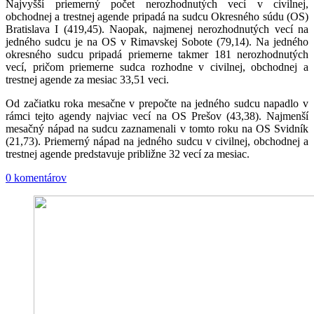
Najvyšší priemerný počet nerozhodnutých vecí v civilnej,
obchodnej a trestnej agende pripadá na sudcu Okresného súdu (OS)
Bratislava I (419,45). Naopak, najmenej nerozhodnutých vecí na
jedného sudcu je na OS v Rimavskej Sobote (79,14). Na jedného
okresného sudcu pripadá priemerne takmer 181 nerozhodnutých
vecí, pričom priemerne sudca rozhodne v civilnej, obchodnej a
trestnej agende za mesiac 33,51 veci.
Od začiatku roka mesačne v prepočte na jedného sudcu napadlo v
rámci tejto agendy najviac vecí na OS Prešov (43,38). Najmenší
mesačný nápad na sudcu zaznamenali v tomto roku na OS Svidník
(21,73). Priemerný nápad na jedného sudcu v civilnej, obchodnej a
trestnej agende predstavuje približne 32 vecí za mesiac.
0 komentárov