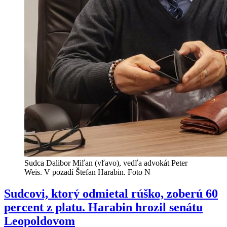
Sudca Dalibor Miľan (vľavo), vedľa advokát Peter
Weis. V pozadí Štefan Harabin. Foto N
Sudcovi, ktorý odmietal rúško, zoberú 60
percent z platu. Harabin hrozil senátu
Leopoldovom