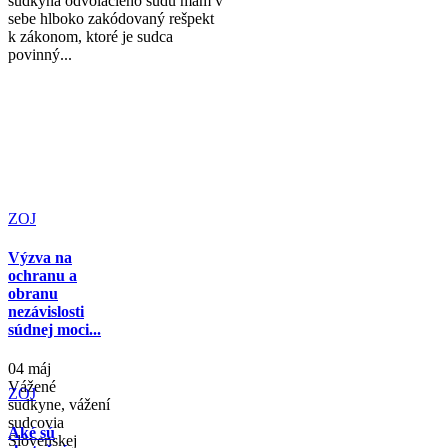
sudkyňa odvolacieho súdu mám v
sebe hlboko zakódovaný rešpekt
k zákonom, ktoré je sudca
povinný...
ZOJ
Výzva na
ochranu a
obranu
nezávislosti
súdnej moci...
04 máj
Vážené
ZOJ
sudkyne, vážení
sudcovia
Aké sú
Slovenskej