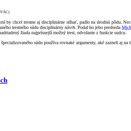
KOVÁC)
ú by chcel trestne aj disciplinárne stíhať, padlo na úrodnú pôdu. Necel
vaného trestného súdu disciplinárny návrh. Podal ho jeho predseda
Mich
j nadriadený žiada najprísnejší možný trest, odvolanie z funkcie sudcu.
špecializovaného súdu používa rovnaké argumenty, aké zazneli aj na tl
ích