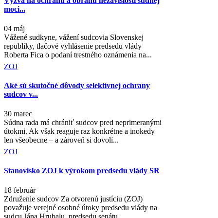
Výzva na ochranu a obranu nezávislosti súdnej
moci...
04 máj
Vážené sudkyne, vážení sudcovia Slovenskej
republiky, tlačové vyhlásenie predsedu vlády
Roberta Fica o podaní trestného oznámenia na...
ZOJ
Aké sú skutočné dôvody selektívnej ochrany
sudcov v...
30 marec
Súdna rada má chrániť sudcov pred neprimeranými
útokmi. Ak však reaguje raz konkrétne a inokedy
len všeobecne – a zároveň si dovolí...
ZOJ
Stanovisko ZOJ k výrokom predsedu vlády SR
18 február
Združenie sudcov Za otvorenú justíciu (ZOJ)
považuje verejné osobné útoky predsedu vlády na
sudcu Jána Hrubalu, predsedu senátu...