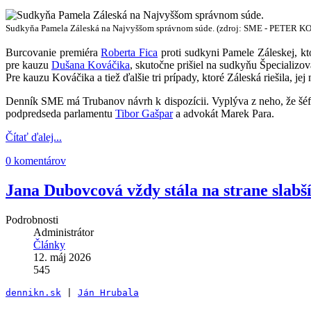
Sudkyňa Pamela Záleská na Najvyššom správnom súde. (zdroj: SME - PETER 
Burcovanie premiéra
Roberta Fica
proti sudkyni Pamele Záleskej, ktor
pre kauzu
Dušana Kováčika
, skutočne prišiel na sudkyňu Špecializo
Pre kauzu Kováčika a tiež ďalšie tri prípady, ktoré Záleská riešila, je
Denník SME má Trubanov návrh k dispozícii. Vyplýva z neho, že šéf 
podpredseda parlamentu
Tibor Gašpar
a advokát Marek Para.
Čítať ďalej...
0 komentárov
Jana Dubovcová vždy stála na strane slabš
Podrobnosti
Administrátor
Články
12. máj 2026
545
dennikn.sk
 | 
Ján Hrubala