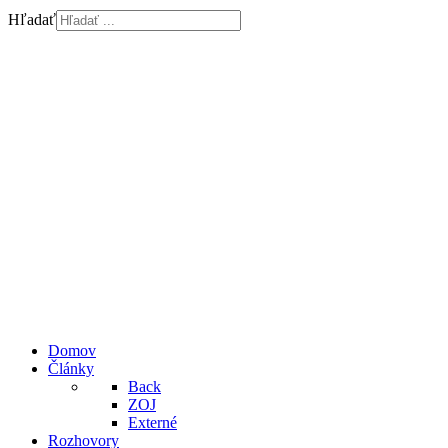
Hľadať
Domov
Články
Back
ZOJ
Externé
Rozhovory