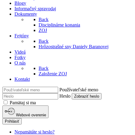
Blogy
Informačný spravodaj
Dokumenty
Back
Disciplinárne konania
ZOJ
Fejtóny
Back
Hrôzostrašné sny Daniely Baranovej
Videá
Fotky
O nás
Back
Založenie ZOJ
Kontakt
Používateľské meno
Heslo
Zobraziť heslo
Pamätaj si ma
Webové overenie
Prihlásiť
Nepamätáte si heslo?