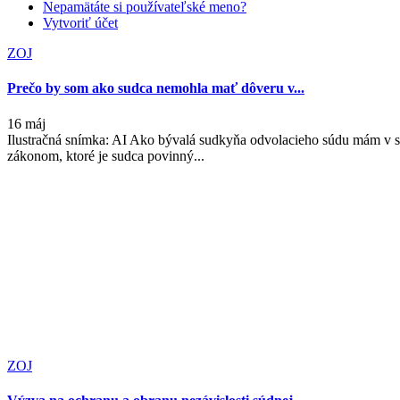
Nepamätáte si používateľské meno?
Vytvoriť účet
ZOJ
Prečo by som ako sudca nemohla mať dôveru v...
16 máj
Ilustračná snímka: AI Ako bývalá sudkyňa odvolacieho súdu mám v 
zákonom, ktoré je sudca povinný...
ZOJ