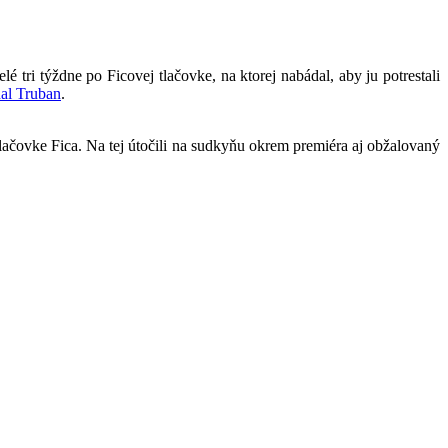
é tri týždne po Ficovej tlačovke, na ktorej nabádal, aby ju potrestali
al Truban
.
ačovke Fica. Na tej útočili na sudkyňu okrem premiéra aj obžalovaný