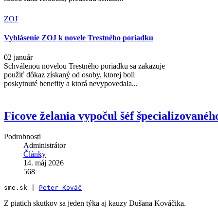
ZOJ
Vyhlásenie ZOJ k novele Trestného poriadku
02 január
Schválenou novelou Trestného poriadku sa zakazuje
použiť dôkaz získaný od osoby, ktorej boli
poskytnuté benefity a ktorá nevypovedala...
Ficove želania vypočul šéf špecializovanéh
Podrobnosti
Administrátor
Články
14. máj 2026
568
sme.sk | 
Peter Kováč
Z piatich skutkov sa jeden týka aj kauzy Dušana Kováčika.