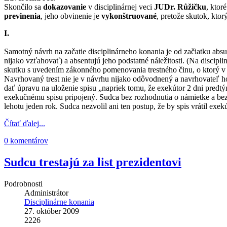
Skončilo sa
dokazovanie
v disciplinárnej veci
JUDr. Růžičku
, ktor
previnenia
, jeho obvinenie je
vykonštruované
, pretože skutok, ktor
I.
Samotný návrh na začatie disciplinárneho konania je od začiatku ab
nijako vzťahovať) a absentujú jeho podstatné náležitosti. (Na discip
skutku s uvedením zákonného pomenovania trestného činu, o ktorý v t
Navrhovaný trest nie je v návrhu nijako odôvodnený a navrhovateľ 
dať úpravu na uloženie spisu „napriek tomu, že exekútor 2 dni predt
exekučnému spisu pripojený. Sudca bez rozhodnutia o námietke a bez 
lehotu jeden rok. Sudca nezvolil ani ten postup, že by spis vrátil ex
Čítať ďalej...
0 komentárov
Sudcu trestajú za list prezidentovi
Podrobnosti
Administrátor
Disciplinárne konania
27. október 2009
2226