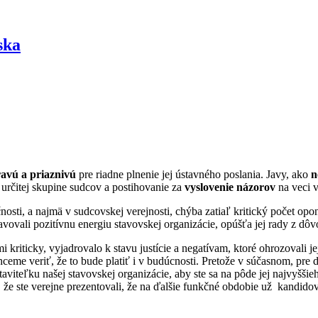
ska
avú a priaznivú
pre riadne plnenie jej ústavného poslania. Javy, ako
n
určitej skupine sudcov a postihovanie za
vyslovenie názorov
na veci v
čnosti, a najmä v sudcovskej verejnosti, chýba zatiaľ kritický počet o
stavovali pozitívnu energiu stavovskej organizácie, opúšťa jej rady z dô
 kriticky, vyjadrovalo k stavu justície a negatívam, ktoré ohrozovali j
Chceme veriť, že to bude platiť i v budúcnosti. Pretože v súčasnom, pre
taviteľku našej stavovskej organizácie, aby ste sa na pôde jej najvyšš
 že ste verejne prezentovali, že na ďalšie funkčné obdobie už kandidov