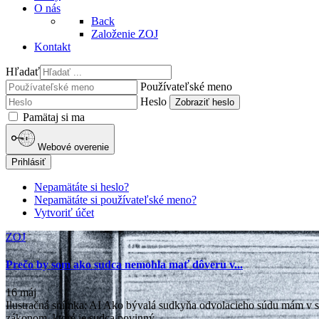
O nás
Back
Založenie ZOJ
Kontakt
Hľadať
Používateľské meno
Heslo
Zobraziť heslo
Pamätaj si ma
Webové overenie
Prihlásiť
Nepamätáte si heslo?
Nepamätáte si používateľské meno?
Vytvoriť účet
ZOJ
Prečo by som ako sudca nemohla mať dôveru v...
16 máj
Ilustračná snímka: AI Ako bývalá sudkyňa odvolacieho súdu mám v 
zákonom, ktoré je sudca povinný...