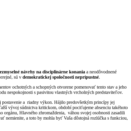
ezmyselné návrhy na disciplinárne konania
a neodôvodnené
erejné, sú v
demokratickej spoločnosti neprípustné
.
ponentov ochotných a schopných otvorene pomenovať tento stav a jeho
vodu nespokojnosti s pasivitou vlastných vrcholných predstaviteľov.
ej postavenie a riadny výkon. Hájilo predovšetkým princípy jej
 ďalší vývoj súdnictva kritickom, období pociťujeme absenciu takéhoto
ieho orgánu, Hlavného zhromaždenia, váhou svojej osobnosti zasadili
ať nemienite, a toto by mohla byť Vaša dôstojná rozlúčka s funkciou,