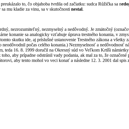
é preukázalo to, čo objahoba tvrdila od začiatku: sudca Růžička sa n
edo
ý sa mu kladie za vinu, sa v skutočnosti
nestal
.
surdný, nezrozumiteľný, nezmyselný a nedôvodný. Je zmätočný (označo
linárne konanie sa analogicky vzťahuje úprava trestného konania, v zm
omto skutku ide, aj príslušné ustanovenie Trestného zákona a všetky z
ho neodôvodnil počas celého konania.) Nezmyselnosť a nedôvodnosť ná
ým, teda 16. 8. 1999 doručil na Okresný súd vo Veľkom Krtíši námietky
toho, aby prípadne odstránil vady podania, ak mal za to, že označené
ekútorovi, aby tento mohol vo veci konať a následne 12. 3. 2001 dal spis