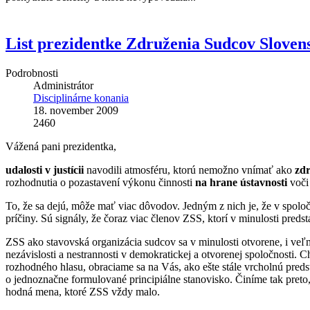
List prezidentke Združenia Sudcov Sloven
Podrobnosti
Administrátor
Disciplinárne konania
18. november 2009
2460
Vážená pani prezidentka,
udalosti v justícii
navodili atmosféru, ktorú nemožno vnímať ako
zdr
rozhodnutia o pozastavení výkonu činnosti
na hrane ústavnosti
voči 
To, že sa dejú, môže mať viac dôvodov. Jedným z nich je, že v spolo
príčiny. Sú signály, že čoraz viac členov ZSS, ktorí v minulosti pred
ZSS ako stavovská organizácia sudcov sa v minulosti otvorene, i veľmi
nezávislosti a nestrannosti v demokratickej a otvorenej spoločnosti. 
rozhodného hlasu, obraciame sa na Vás, ako ešte stále vrcholnú preds
o jednoznačne formulované principiálne stanovisko. Činíme tak preto,
hodná mena, ktoré ZSS vždy malo.