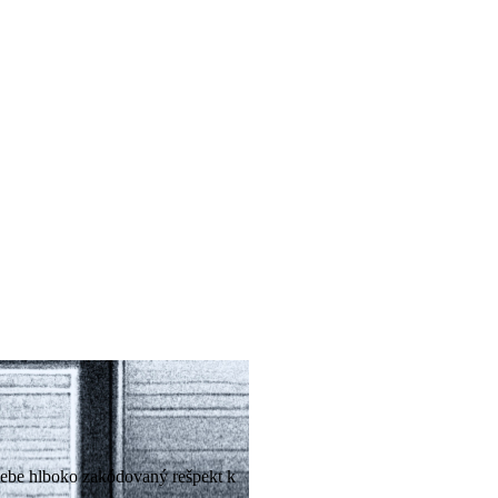
sebe hlboko zakódovaný rešpekt k