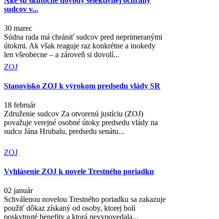
Aké sú skutočné dôvody selektívnej ochrany
sudcov v...
30 marec
Súdna rada má chrániť sudcov pred neprimeranými
útokmi. Ak však reaguje raz konkrétne a inokedy
len všeobecne – a zároveň si dovolí...
ZOJ
Stanovisko ZOJ k výrokom predsedu vlády SR
18 február
Združenie sudcov Za otvorenú justíciu (ZOJ)
považuje verejné osobné útoky predsedu vlády na
sudcu Jána Hrubalu, predsedu senátu...
ZOJ
Vyhlásenie ZOJ k novele Trestného poriadku
02 január
Schválenou novelou Trestného poriadku sa zakazuje
použiť dôkaz získaný od osoby, ktorej boli
poskytnuté benefity a ktorá nevypovedala...