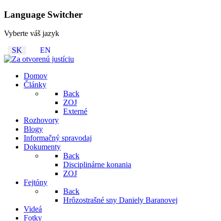
Language Switcher
Vyberte váš jazyk
SK
EN
Domov
Články
Back
ZOJ
Externé
Rozhovory
Blogy
Informačný spravodaj
Dokumenty
Back
Disciplinárne konania
ZOJ
Fejtóny
Back
Hrôzostrašné sny Daniely Baranovej
Videá
Fotky