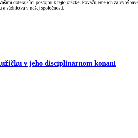
ašimi doterajšími postojmi k tejto otázke. Považujeme ich za vyhýbavé
u a súdnictva v našej spoločnosti.
užičku v jeho disciplinárnom konaní