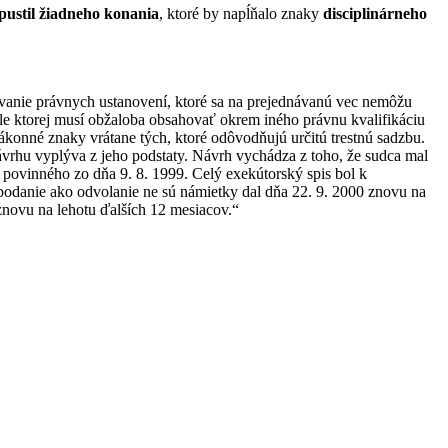
pustil žiadneho konania
, ktoré by napĺňalo znaky
disciplinárneho
vanie právnych ustanovení, ktoré sa na prejednávanú vec nemôžu
ysle ktorej musí obžaloba obsahovať okrem iného právnu kvalifikáciu
ákonné znaky vrátane tých, ktoré odôvodňujú určitú trestnú sadzbu.
vrhu vyplýva z jeho podstaty. Návrh vychádza z toho, že sudca mal
 povinného zo dňa 9. 8. 1999. Celý exekútorský spis bol k
 podanie ako odvolanie ne sú námietky dal dňa 22. 9. 2000 znovu na
 znovu na lehotu ďalších 12 mesiacov.“