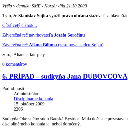
Vyšlo v denníku SME - Korzár dňa 21.10.2009
Tým, že
Stanislav Sojka
využil
právo občana
stažovať sa hlave štá
Čítať celý článok...
Záverečná reč navrhovateľa
Jozefa Soročinu
Záverečná reč
Allana Böhma
(zastupoval sudcu Sojku)
zdroj: Aliancia fair-play
0 komentárov
6. PRÍPAD – sudkyňa Jana DUBOVCOVÁ
Podrobnosti
Administrátor
Disciplinárne konania
15. október 2009
2206
Sudkyňa Okresného súdu Banská Bystrica. Mala dočasne pozastavený v
disciplinárneho konania jej nebol doručený.