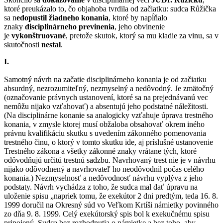
ktoré preukázalo to, čo objahoba tvrdila od začiatku: sudca Růžička
sa n
edopustil žiadneho konania
, ktoré by napĺňalo
znaky
disciplinárneho previnenia
, jeho obvinenie
je
vykonštruované
, pretože skutok, ktorý sa mu kladie za vinu, sa v
skutočnosti
nestal
.
I.
Samotný návrh na začatie disciplinárneho konania je od začiatku
absurdný, nezrozumiteľný, nezmyselný a nedôvodný. Je zmätočný
(označovanie právnych ustanovení, ktoré sa na prejednávanú vec
nemôžu nijako vzťahovať) a absentujú jeho podstatné náležitosti.
(Na disciplinárne konanie sa analogicky vzťahuje úprava trestného
konania, v zmysle ktorej musí obžaloba obsahovať okrem iného
právnu kvalifikáciu skutku s uvedením zákonného pomenovania
trestného činu, o ktorý v tomto skutku ide, aj príslušné ustanovenie
Trestného zákona a všetky zákonné znaky vrátane tých, ktoré
odôvodňujú určitú trestnú sadzbu. Navrhovaný trest nie je v návrhu
nijako odôvodnený a navrhovateľ ho neodôvodnil počas celého
konania.) Nezmyselnosť a nedôvodnosť návrhu vyplýva z jeho
podstaty. Návrh vychádza z toho, že sudca mal dať úpravu na
uloženie spisu „napriek tomu, že exekútor 2 dni predtým, teda 16. 8.
1999 doručil na Okresný súd vo Veľkom Krtíši námietky povinného
zo dňa 9. 8. 1999. Celý exekútorský spis bol k exekučnému spisu
pripojený. Sudca bez rozhodnutia o námietke a bez toho, aby