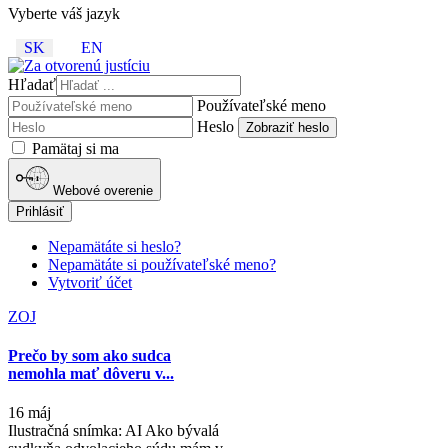
Vyberte váš jazyk
SK
EN
Hľadať
Používateľské meno
Heslo
Zobraziť heslo
Pamätaj si ma
Webové overenie
Prihlásiť
Nepamätáte si heslo?
Nepamätáte si používateľské meno?
Vytvoriť účet
ZOJ
Prečo by som ako sudca
nemohla mať dôveru v...
16 máj
Ilustračná snímka: AI Ako bývalá