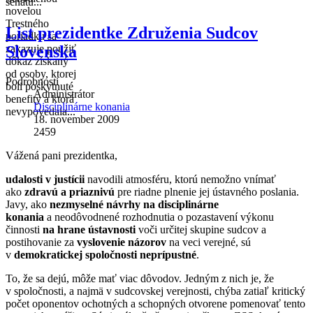
senátu...
novelou
Trestného
List prezidentke Združenia Sudcov
poriadku sa
Slovenska
zakazuje použiť
dôkaz získaný
od osoby, ktorej
Podrobnosti
boli poskytnuté
Administrátor
benefity a ktorá
Disciplinárne konania
nevypovedala...
18. november 2009
2459
Vážená pani prezidentka,
udalosti v justícii
navodili atmosféru, ktorú nemožno vnímať
ako
zdravú a priaznivú
pre riadne plnenie jej ústavného poslania.
Javy, ako
nezmyselné návrhy na disciplinárne
konania
a neodôvodnené rozhodnutia o pozastavení výkonu
činnosti
na hrane ústavnosti
voči určitej skupine sudcov a
postihovanie za
vyslovenie názorov
na veci verejné, sú
v
demokratickej spoločnosti neprípustné
.
To, že sa dejú, môže mať viac dôvodov. Jedným z nich je, že
v spoločnosti, a najmä v sudcovskej verejnosti, chýba zatiaľ kritický
počet oponentov ochotných a schopných otvorene pomenovať tento