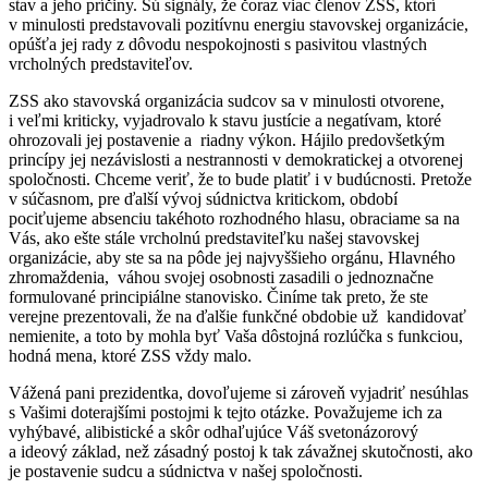
stav a jeho príčiny. Sú signály, že čoraz viac členov ZSS, ktorí
v minulosti predstavovali pozitívnu energiu stavovskej organizácie,
opúšťa jej rady z dôvodu nespokojnosti s pasivitou vlastných
vrcholných predstaviteľov.
ZSS ako stavovská organizácia sudcov sa v minulosti otvorene,
i veľmi kriticky, vyjadrovalo k stavu justície a negatívam, ktoré
ohrozovali jej postavenie a riadny výkon. Hájilo predovšetkým
princípy jej nezávislosti a nestrannosti v demokratickej a otvorenej
spoločnosti. Chceme veriť, že to bude platiť i v budúcnosti. Pretože
v súčasnom, pre ďalší vývoj súdnictva kritickom, období
pociťujeme absenciu takéhoto rozhodného hlasu, obraciame sa na
Vás, ako ešte stále vrcholnú predstaviteľku našej stavovskej
organizácie, aby ste sa na pôde jej najvyššieho orgánu, Hlavného
zhromaždenia, váhou svojej osobnosti zasadili o jednoznačne
formulované principiálne stanovisko. Činíme tak preto, že ste
verejne prezentovali, že na ďalšie funkčné obdobie už kandidovať
nemienite, a toto by mohla byť Vaša dôstojná rozlúčka s funkciou,
hodná mena, ktoré ZSS vždy malo.
Vážená pani prezidentka, dovoľujeme si zároveň vyjadriť nesúhlas
s Vašimi doterajšími postojmi k tejto otázke. Považujeme ich za
vyhýbavé, alibistické a skôr odhaľujúce Váš svetonázorový
a ideový základ, než zásadný postoj k tak závažnej skutočnosti, ako
je postavenie sudcu a súdnictva v našej spoločnosti.