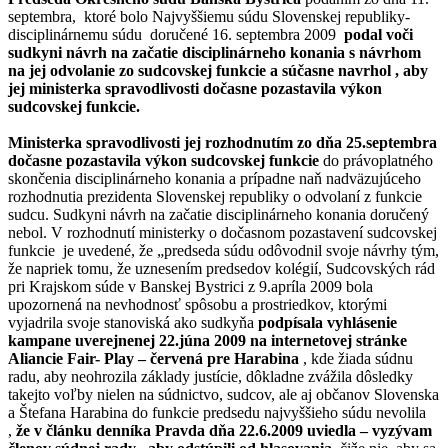
septembra, ktoré bolo Najvyššiemu súdu Slovenskej republiky-
disciplinárnemu súdu doručené 16. septembra 2009
podal voči
sudkyni návrh na začatie disciplinárneho konania s návrhom
na jej odvolanie zo sudcovskej funkcie a súčasne navrhol , aby
jej ministerka spravodlivosti dočasne pozastavila výkon
sudcovskej funkcie.
Ministerka spravodlivosti jej rozhodnutím zo dňa 25.septembra
dočasne pozastavila výkon sudcovskej funkcie
do právoplatného
skončenia disciplinárneho konania a prípadne naň nadväzujúceho
rozhodnutia prezidenta Slovenskej republiky o odvolaní z funkcie
sudcu. Sudkyni návrh na začatie disciplinárneho konania doručený
nebol. V rozhodnutí ministerky o dočasnom pozastavení sudcovskej
funkcie je uvedené, že „predseda súdu odôvodnil svoje návrhy tým,
že napriek tomu, že uznesením predsedov kolégií, Sudcovských rád
pri Krajskom súde v Banskej Bystrici z 9.apríla 2009 bola
upozornená na nevhodnosť spôsobu a prostriedkov, ktorými
vyjadrila svoje stanoviská ako sudkyňa
podpísala vyhlásenie
kampane uverejnenej 22.júna 2009 na internetovej stránke
Aliancie Fair- Play – červená pre Harabina
, kde žiada súdnu
radu, aby neohrozila základy justície, dôkladne zvážila dôsledky
takejto voľby nielen na súdnictvo, sudcov, ale aj občanov Slovenska
a Štefana Harabina do funkcie predsedu najvyššieho súdu nevolila
,
že v článku denníka Pravda dňa 22.6.2009 uviedla – vyzývam