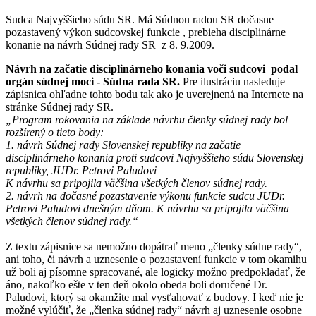
Sudca Najvyššieho súdu SR. Má Súdnou radou SR dočasne
pozastavený výkon sudcovskej funkcie , prebieha disciplinárne
konanie na návrh Súdnej rady SR z 8. 9.2009.
Návrh na začatie disciplinárneho konania voči sudcovi podal
orgán súdnej moci - Súdna rada SR.
Pre ilustráciu nasleduje
zápisnica ohľadne tohto bodu tak ako je uverejnená na Internete na
stránke Súdnej rady SR.
„Program rokovania na základe návrhu členky súdnej rady bol
rozšírený o tieto body:
1. návrh Súdnej rady Slovenskej republiky na začatie
disciplinárneho konania proti sudcovi Najvyššieho súdu Slovenskej
republiky, JUDr. Petrovi Paludovi
K návrhu sa pripojila väčšina všetkých členov súdnej rady.
2. návrh na dočasné pozastavenie výkonu funkcie sudcu JUDr.
Petrovi Paludovi dnešným dňom. K návrhu sa pripojila väčšina
všetkých členov súdnej rady.“
Z textu zápisnice sa nemožno dopátrať meno „členky súdne rady“,
ani toho, či návrh a uznesenie o pozastavení funkcie v tom okamihu
už boli aj písomne spracované, ale logicky možno predpokladať, že
áno, nakoľko ešte v ten deň okolo obeda boli doručené Dr.
Paludovi, ktorý sa okamžite mal vysťahovať z budovy. I keď nie je
možné vylúčiť, že „členka súdnej rady“ návrh aj uznesenie osobne