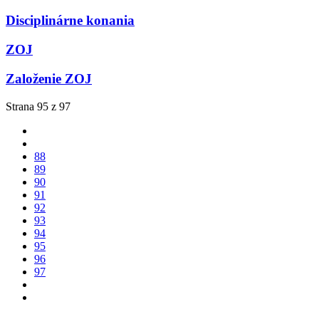
Disciplinárne konania
ZOJ
Založenie ZOJ
Strana 95 z 97
88
89
90
91
92
93
94
95
96
97