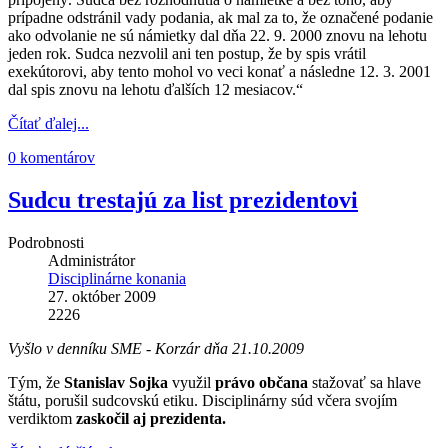
prípadne odstránil vady podania, ak mal za to, že označené podanie
ako odvolanie ne sú námietky dal dňa 22. 9. 2000 znovu na lehotu
jeden rok. Sudca nezvolil ani ten postup, že by spis vrátil
exekútorovi, aby tento mohol vo veci konať a následne 12. 3. 2001
dal spis znovu na lehotu ďalších 12 mesiacov.“
Čítať ďalej...
0 komentárov
Sudcu trestajú za list prezidentovi
Podrobnosti
Administrátor
Disciplinárne konania
27. október 2009
2226
Vyšlo v denníku SME - Korzár dňa 21.10.2009
Tým, že
Stanislav Sojka
využil
právo občana
stažovať sa hlave
štátu, porušil sudcovskú etiku. Disciplinárny súd včera svojím
verdiktom
zaskočil aj prezidenta.