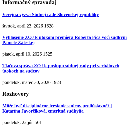
Informačný spravodaj
Verejná výzva Súdnej rade Slovenskej republiky
štvrtok, apríl 23, 2026
1628
Vyhlásenie ZOJ k útokom premiéra Roberta Fica voči sudkyni
Pamele Záleskej
piatok, apríl 10, 2026
1525
Tlačová správa ZOJ k postupu súdnej rady pri verbálnych
útokoch na sudcov
pondelok, marec 30, 2026
1923
Rozhovory
Môže byť disciplinárne trestanie sudcov protiústavné? |
Katarína Javorčíková, emeritná sudkyňa
pondelok, 22 jún
561