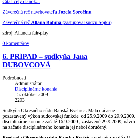
Čítať celý článok...
Záverečná reč navrhovateľa
Jozefa Soročinu
Záverečná reč
Allana Böhma
(zastupoval sudcu Sojku)
zdroj: Aliancia fair-play
0 komentárov
6. PRÍPAD – sudkyňa Jana
DUBOVCOVÁ
Podrobnosti
Administrátor
Disciplinárne konania
15. október 2009
2203
Sudkyňa Okresného súdu Banská Bystrica. Mala dočasne
pozastavený výkon sudcovskej funkcie od 25.9.2009 do 29.9.2009,
disciplinárne konanie začaté 16.9.2009 , zastavené 29.9.2009, návrh
na začatie disciplinárneho konania jej nebol doručený.
Predseda Okresného súdu Banská Bystrica
podaním zo dňa 11.