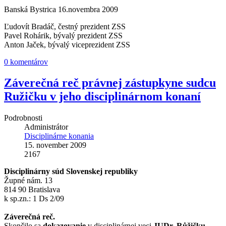
Banská Bystrica 16.novembra 2009
Ľudovít Bradáč, čestný prezident ZSS
Pavel Rohárik, bývalý prezident ZSS
Anton Jaček, bývalý viceprezident ZSS
0 komentárov
Záverečná reč právnej zástupkyne sudcu
Ružičku v jeho disciplinárnom konaní
Podrobnosti
Administrátor
Disciplinárne konania
15. november 2009
2167
Disciplinárny súd Slovenskej republiky
Župné nám. 13
814 90 Bratislava
k sp.zn.: 1 Ds 2/09
Záverečná reč.
Skončilo sa
dokazovanie
v disciplinárnej veci
JUDr. Růžičku
,