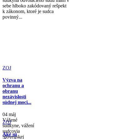
sudkyňa odvolacieho súdu mám v
sebe hlboko zakódovaný rešpekt
k zákonom, ktoré je sudca
povinný...
ZOJ
Výzva na
ochranu a
obranu
nezávislosti
súdnej moci...
04 máj
Vážené
ZOJ
sudkyne, vážení
sudcovia
Aké sú
Slovenskej