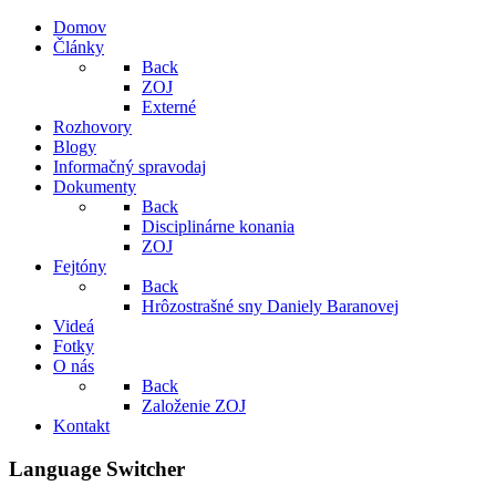
Domov
Články
Back
ZOJ
Externé
Rozhovory
Blogy
Informačný spravodaj
Dokumenty
Back
Disciplinárne konania
ZOJ
Fejtóny
Back
Hrôzostrašné sny Daniely Baranovej
Videá
Fotky
O nás
Back
Založenie ZOJ
Kontakt
Language Switcher