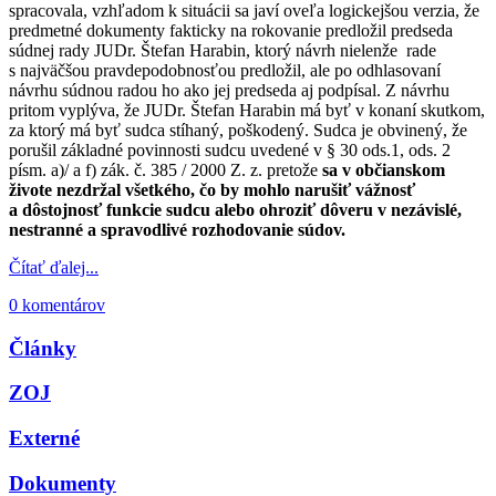
spracovala, vzhľadom k situácii sa javí oveľa logickejšou verzia, že
predmetné dokumenty fakticky na rokovanie predložil predseda
súdnej rady JUDr. Štefan Harabin, ktorý návrh nielenže rade
s najväčšou pravdepodobnosťou predložil, ale po odhlasovaní
návrhu súdnou radou ho ako jej predseda aj podpísal. Z návrhu
pritom vyplýva, že JUDr. Štefan Harabin má byť v konaní skutkom,
za ktorý má byť sudca stíhaný, poškodený. Sudca je obvinený, že
porušil základné povinnosti sudcu uvedené v § 30 ods.1, ods. 2
písm. a)/ a f) zák. č. 385 / 2000 Z. z. pretože
sa v občianskom
živote nezdržal všetkého, čo by mohlo narušiť vážnosť
a dôstojnosť funkcie sudcu alebo ohroziť dôveru v nezávislé,
nestranné a spravodlivé rozhodovanie súdov.
Čítať ďalej...
0 komentárov
Články
ZOJ
Externé
Dokumenty