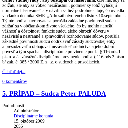
členov súdnej rady , aby odstúpili od hlasovania
, čiže nie, aby sa
zdržali, ale aby sa vôbec nezúčastnili, podmienky totiž vylučujú
normálne hlasovanie“ a v návrhu sa tiež podrobne cituje, čo uviedla
v článku denníka SME „Adresáti otvoreného listu z 10.septembra“.
Týmto podľa navrhovateľa porušila základné povinnosti sudcu
zdržať sa v občianskom živote všetkého, čo by mohlo narušiť
vážnosť a dôstojnosť funkcie sudcu alebo ohroziť dôveru v
nezávislé a nestranné a spravodlivé rozhodovanie súdov, porušila
základné povinnosti sudcu dodržiavať zásady sudcovskej etiky
a presadzovať a obhajovať nezávislosť súdnictva a jeho dobrú
povesť a tým spáchala disciplinárne previnenie podľa § 116 ods.1
písm. a / a závažné disciplinárne previnenie podľa § 116 ods.2 písm.
b/ zák. č. 385 / 2000 Z. z. .z. o sudcoch a prísediacich.
Čítať ďalej...
0 komentárov
5. PRÍPAD – Sudca Peter PALUDA
Podrobnosti
Administrátor
Disciplinárne konania
15. október 2009
2655