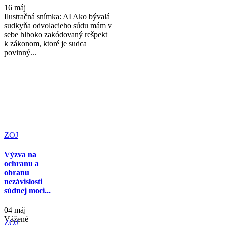
16 máj
Ilustračná snímka: AI Ako bývalá
sudkyňa odvolacieho súdu mám v
sebe hlboko zakódovaný rešpekt
k zákonom, ktoré je sudca
povinný...
ZOJ
Výzva na
ochranu a
obranu
nezávislosti
súdnej moci...
04 máj
Vážené
ZOJ