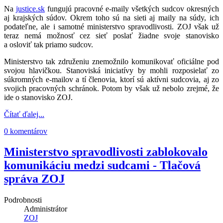
Na
justice.sk
fungujú pracovné e-maily všetkých sudcov okresných
aj krajských súdov. Okrem toho sú na sieti aj maily na súdy, ich
podateľne, ale i samotné ministerstvo spravodlivosti. ZOJ však už
teraz nemá možnosť cez sieť poslať žiadne svoje stanovisko
a osloviť tak priamo sudcov.
Ministerstvo tak združeniu znemožnilo komunikovať oficiálne pod
svojou hlavičkou. Stanoviská iniciatívy by mohli rozposielať zo
súkromných e-mailov a tí členovia, ktorí sú aktívni sudcovia, aj zo
svojich pracovných schránok. Potom by však už nebolo zrejmé, že
ide o stanovisko ZOJ.
Čítať ďalej...
0 komentárov
Ministerstvo spravodlivosti zablokovalo
komunikáciu medzi sudcami - Tlačová
správa ZOJ
Podrobnosti
Administrátor
ZOJ