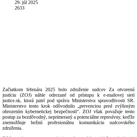
29. júl 2025
2633
Začiatkom februára 2025 bolo združenie sudcov Za otvorenú
justíciu (ZOJ) náhle odrezané od prístupu k e-mailovej sieti
justice.sk, ktorá patrí pod správu Ministerstva spravodlivosti SR.
Ministerstvo tento krok odôvodnilo „prevenciou pred zvýšeným
ohrozením kybernetickej bezpečnosti“. ZOJ však považuje tento
postup za bezdôvodný, neprimeraný a potenciálne represívny, keďže
znemožňuje bežnú profesionálnu komunikáciu sudcovského
združenia.