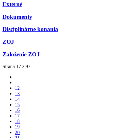
Externé
Dokumenty
Disciplinárne konania
ZOJ
Založenie ZOJ
Strana 17 z 97
12
13
14
15
16
17
18
19
20
21