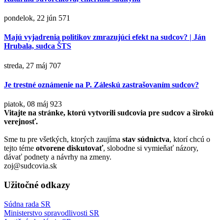
pondelok, 22 jún
571
Majú vyjadrenia politikov zmrazujúci efekt na sudcov? | Ján
Hrubala, sudca ŠTS
streda, 27 máj
707
Je trestné oznámenie na P. Záleskú zastrašovaním sudcov?
piatok, 08 máj
923
Vitajte na stránke, ktorú vytvorili sudcovia pre sudcov a širokú
verejnosť.
Sme tu pre všetkých, ktorých zaujíma
stav súdnictva
, ktorí chcú o
tejto téme
otvorene diskutovať
, slobodne si vymieňať názory,
dávať podnety a návrhy na zmeny.
zoj@sudcovia.sk
Užitočné odkazy
Súdna rada SR
Ministerstvo spravodlivosti SR