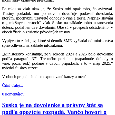
mohli súdy opätovne preskúmať.
Po roku sa však ukazuje, že Susko robí opak toho, čo avizoval.
Trestný poriadok mu po novom dovoľuje podávať dovolania,
ktorými spochybnil uzavreté dohody o vine a treste. Napriek slovám
o „smiešnych trestoch“ však Susko na základe tohto ustanovenia
doteraz podal len dve dovolania. Obe sú v prospech odsúdeného, v
oboch žiada o zrušenie pôvodných trestov.
Vyplýva to z údajov, ktoré si denník SME vyžiadal od ministerstva
spravodlivosti na základe infozákona.
„Ministerstvo konštatuje, že v rokoch 2024 a 2025 bolo dovolanie
podľa paragrafu 371 Trestného poriadku (napadnutie dohody o
vine, pozn. red.) podané v dvoch prípadoch, a to v máji 2025,“
uviedol Suskov rezort.
V oboch prípadoch ide o exponované kauzy a mená.
Čítať ďalej...
0 komentárov
Susko je na dovolenke a právny štát sa
podľa opozície rozpadá. Vančo hovorí o