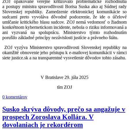
ZOJ opakovane verejne kritizovalo problematické rozhodnutia
a postupy ministra spravodlivosti Borisa Suska ako aj Súdnej rady
Slovenskej republiky. Zamedzenie elektronickej komunikácie so
sudcami preto vyvoláva dôvodné podozrenie, že ide o účelové
umlčanie kritického hlasu sudcov. ZOJ nemá vedomosť o žiadnom
konkrétnom kybernetickom incidente, nebola o riziku informovaná a
ani vyzvaná na spoluprácu. Ministerstvo týmto rozhodnutím
porušilo základné princípy nezávislosti justície a právneho štátu.
ZOJ vyzýva Ministerstvo spravodlivosti Slovenskej republiky na
okamžité obnovenie jeho prístupu k e-mailovej komunikácii v rámci
siete justice.sk a na transparentné vysvetlenie dôvodov tohto zásahu.
V Bratislave 29. júla 2025
tím ZOJ
0 komentárov
Susko skrýva dôvody, prečo sa angažuje v
prospech Zoroslava Kollára. V
dovolaniach je rekordérom