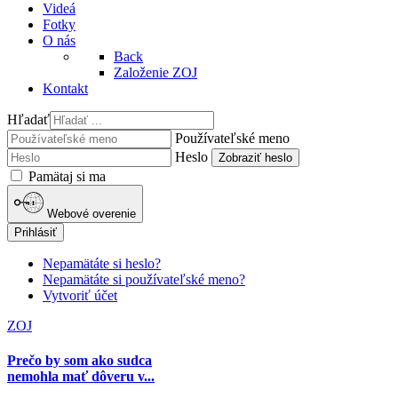
Videá
Fotky
O nás
Back
Založenie ZOJ
Kontakt
Hľadať
Používateľské meno
Heslo
Zobraziť heslo
Pamätaj si ma
Webové overenie
Prihlásiť
Nepamätáte si heslo?
Nepamätáte si používateľské meno?
Vytvoriť účet
ZOJ
Prečo by som ako sudca
nemohla mať dôveru v...