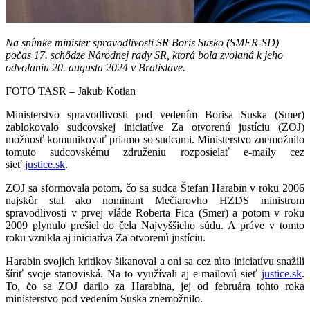
Na snímke minister spravodlivosti SR Boris Susko (SMER-SD)
počas 17. schôdze Národnej rady SR, ktorá bola zvolaná k jeho
odvolaniu 20. augusta 2024 v Bratislave.
FOTO TASR – Jakub Kotian
Ministerstvo spravodlivosti pod vedením Borisa Suska (Smer)
zablokovalo sudcovskej iniciatíve Za otvorenú justíciu (ZOJ)
možnosť komunikovať priamo so sudcami. Ministerstvo znemožnilo
tomuto sudcovskému združeniu rozposielať e-maily cez
sieť
justice.sk
.
ZOJ sa sformovala potom, čo sa sudca Štefan Harabin v roku 2006
najskôr stal ako nominant Mečiarovho HZDS ministrom
spravodlivosti v prvej vláde Roberta Fica (Smer) a potom v roku
2009 plynulo prešiel do čela Najvyššieho súdu. A práve v tomto
roku vznikla aj iniciatíva Za otvorenú justíciu.
Harabin svojich kritikov šikanoval a oni sa cez túto iniciatívu snažili
šíriť svoje stanoviská. Na to využívali aj e-mailovú sieť
justice.sk
.
To, čo sa ZOJ darilo za Harabina, jej od februára tohto roka
ministerstvo pod vedením Suska znemožnilo.