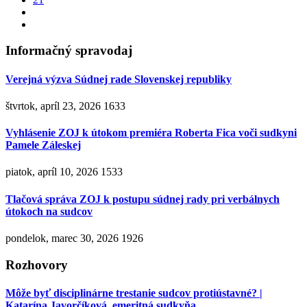
Informačný spravodaj
Verejná výzva Súdnej rade Slovenskej republiky
štvrtok, apríl 23, 2026
1633
Vyhlásenie ZOJ k útokom premiéra Roberta Fica voči sudkyni
Pamele Záleskej
piatok, apríl 10, 2026
1533
Tlačová správa ZOJ k postupu súdnej rady pri verbálnych
útokoch na sudcov
pondelok, marec 30, 2026
1926
Rozhovory
Môže byť disciplinárne trestanie sudcov protiústavné? |
Katarína Javorčíková, emeritná sudkyňa