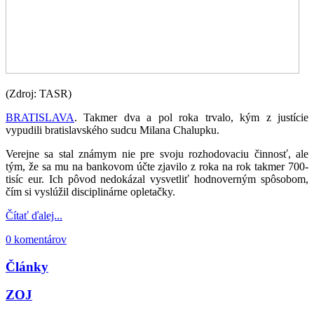
(Zdroj: TASR)
BRATISLAVA
. Takmer dva a pol roka trvalo, kým z justície
vypudili bratislavského sudcu Milana Chalupku.
Verejne sa stal známym nie pre svoju rozhodovaciu činnosť, ale
tým, že sa mu na bankovom účte zjavilo z roka na rok takmer 700-
tisíc eur. Ich pôvod nedokázal vysvetliť hodnoverným spôsobom,
čím si vyslúžil disciplinárne opletačky.
Čítať ďalej...
0 komentárov
Články
ZOJ