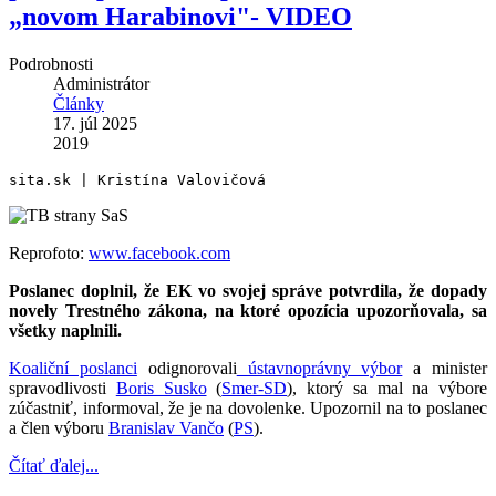
„novom Harabinovi"- VIDEO
Podrobnosti
Administrátor
Články
17. júl 2025
2019
sita.sk | Kristína Valovičová
Reprofoto:
www.facebook.com
Poslanec doplnil, že EK vo svojej správe potvrdila, že dopady
novely Trestného zákona, na ktoré opozícia upozorňovala, sa
všetky naplnili.
Koaliční poslanci
odignorovali
ústavnoprávny výbor
a minister
spravodlivosti
Boris Susko
(
Smer-SD
), ktorý sa mal na výbore
zúčastniť, informoval, že je na dovolenke. Upozornil na to poslanec
a člen výboru
Branislav Vančo
(
PS
).
Čítať ďalej...