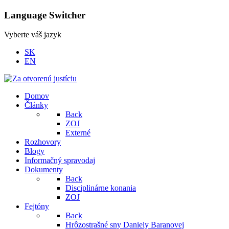
Language Switcher
Vyberte váš jazyk
SK
EN
Domov
Články
Back
ZOJ
Externé
Rozhovory
Blogy
Informačný spravodaj
Dokumenty
Back
Disciplinárne konania
ZOJ
Fejtóny
Back
Hrôzostrašné sny Daniely Baranovej