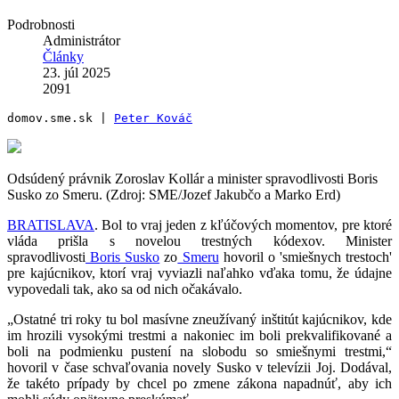
Podrobnosti
Administrátor
Články
23. júl 2025
2091
domov.sme.sk | 
Peter Kováč
Odsúdený právnik Zoroslav Kollár a minister spravodlivosti Boris
Susko zo Smeru. (Zdroj: SME/Jozef Jakubčo a Marko Erd)
BRATISLAVA
. Bol to vraj jeden z kľúčových momentov, pre ktoré
vláda prišla s novelou trestných kódexov. Minister
spravodlivosti
Boris Susko
zo
Smeru
hovoril o 'smiešnych trestoch'
pre kajúcnikov, ktorí vraj vyviazli naľahko vďaka tomu, že údajne
vypovedali tak, ako sa od nich očakávalo.
„Ostatné tri roky tu bol masívne zneužívaný inštitút kajúcnikov, kde
im hrozili vysokými trestmi a nakoniec im boli prekvalifikované a
boli na podmienku pustení na slobodu so smiešnymi trestmi,“
hovoril v čase schvaľovania novely Susko v televízii Joj. Dodával,
že takéto prípady by chcel po zmene zákona napadnúť, aby ich