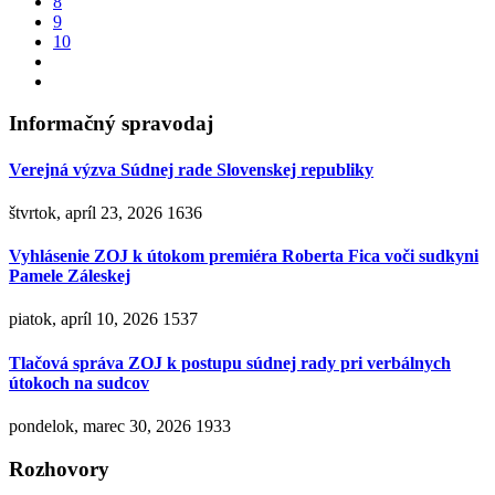
8
9
10
Informačný spravodaj
Verejná výzva Súdnej rade Slovenskej republiky
štvrtok, apríl 23, 2026
1636
Vyhlásenie ZOJ k útokom premiéra Roberta Fica voči sudkyni
Pamele Záleskej
piatok, apríl 10, 2026
1537
Tlačová správa ZOJ k postupu súdnej rady pri verbálnych
útokoch na sudcov
pondelok, marec 30, 2026
1933
Rozhovory