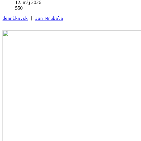
12. máj 2026
550
dennikn.sk
 | 
Ján Hrubala