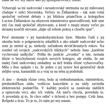
Vybavujú sa mi sudcovské i nesudcovské stretnutia na jej milovanej
chalupe v srdci Slovenska. Večery so Žitňanskou – tak som volal
spoločné večerné debaty s jej blízkou priateľkou a kolegyňou
Luciou Žitňanskou na ubytovni ministerstva spravodlivosti, kde sme
istý čas mali spoločné ubytovanie, a ktoré z mojej strany večer po
desiatej končili slovami „dajte už robote pokoj a choďte spať".
Prvé stretnutie v jej banskobystrickom byte. Mnoho ľudí z jej
okruhu bolo o polgeneráciu mladších a ako mladé sudcovské ucho
som ju stretol aj ja, niekedy začiatkom deväťdesiatych rokov. Na
rozdiel od svojich „sudcovských blízkych" nebola Jana „kariérne
vychovaná sudkyňa". Prišla do justície „zvonku" a iste, nemala
ilúzie o bezchybnosti svojich nových kolegov, ale zistila, že nie
malej časti sudcovskej omladiny sa tiež bridia rôzne vybavovačky.
Mňa s ňou spájalo i to, že jeden z jej synov bol generačný druh
môjho syna, kamarátili sa a vraj sa na seba aj podobali.
A áno – dostala rôzne ceny, bola aj ombudsmankou, ministerkou,
predsedníčkou súdu, vedúcou kancelárie a na súdy zaviedla
elektronickú podateľňu. V každej pozícii sa zastávala slabších
a opisovala veci, ako ich videla. Ak niečo chcela, povedala to.
A povedala aj to, že chce odísť v tichosti a bez pompy. Celá Jana.
Rešpekt a úcta. To je to, čo nám po nej ostane.