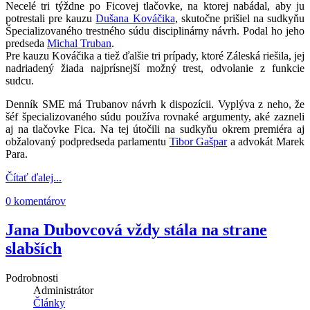
Necelé tri týždne po Ficovej tlačovke, na ktorej nabádal, aby ju
potrestali pre kauzu
Dušana Kováčika
, skutočne prišiel na sudkyňu
Špecializovaného trestného súdu disciplinárny návrh. Podal ho jeho
predseda
Michal Truban
.
Pre kauzu Kováčika a tiež ďalšie tri prípady, ktoré Záleská riešila, jej
nadriadený žiada najprísnejší možný trest, odvolanie z funkcie
sudcu.
Denník SME má Trubanov návrh k dispozícii. Vyplýva z neho, že
šéf špecializovaného súdu používa rovnaké argumenty, aké zazneli
aj na tlačovke Fica. Na tej útočili na sudkyňu okrem premiéra aj
obžalovaný podpredseda parlamentu
Tibor Gašpar
a advokát Marek
Para.
Čítať ďalej...
0 komentárov
Jana Dubovcová vždy stála na strane
slabších
Podrobnosti
Administrátor
Články