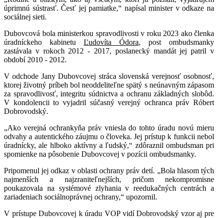
úprimnú sústrasť. Česť jej pamiatke,“ napísal minister v odkaze na
sociálnej sieti.
Dubovcová bola ministerkou spravodlivosti v roku 2023 ako členka
úradníckeho kabinetu
Ľudovíta Ódora
, post ombudsmanky
zastávala v rokoch 2012 - 2017, poslanecký mandát jej patril v
období 2010 - 2012.
V odchode Jany Dubovcovej stráca slovenská verejnosť osobnosť,
ktorej životný príbeh bol neoddeliteľne spätý s neúnavným zápasom
za spravodlivosť, integritu súdnictva a ochranu základných slobôd.
V kondolencii to vyjadril súčasný verejný ochranca práv Róbert
Dobrovodský.
„Ako verejná ochrankyňa práv vniesla do tohto úradu novú mieru
odvahy a autentického záujmu o človeka. Jej prístup k funkcii nebol
úradnícky, ale hlboko aktívny a ľudský,“ zdôraznil ombudsman pri
spomienke na pôsobenie Dubovcovej v pozícii ombudsmanky.
Pripomenul jej odkaz v oblasti ochrany práv detí. „Bola hlasom tých
najmenších a najzraniteľnejších, pričom nekompromisne
poukazovala na systémové zlyhania v reedukačných centrách a
zariadeniach sociálnoprávnej ochrany,“ upozornil.
V prístupe Dubovcovej k úradu VOP vidí Dobrovodský vzor aj pre