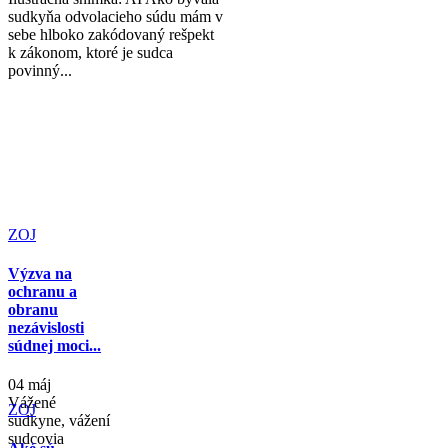
sudkyňa odvolacieho súdu mám v
sebe hlboko zakódovaný rešpekt
k zákonom, ktoré je sudca
povinný...
ZOJ
Výzva na
ochranu a
obranu
nezávislosti
súdnej moci...
04 máj
Vážené
ZOJ
sudkyne, vážení
sudcovia