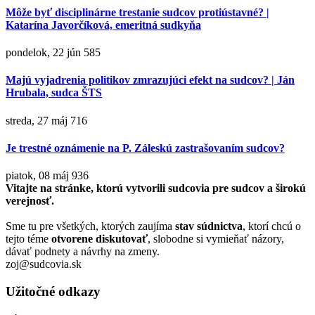
Môže byť disciplinárne trestanie sudcov protiústavné? |
Katarína Javorčíková, emeritná sudkyňa
pondelok, 22 jún
585
Majú vyjadrenia politikov zmrazujúci efekt na sudcov? | Ján
Hrubala, sudca ŠTS
streda, 27 máj
716
Je trestné oznámenie na P. Záleskú zastrašovaním sudcov?
piatok, 08 máj
936
Vitajte na stránke, ktorú vytvorili sudcovia pre sudcov a širokú
verejnosť.
Sme tu pre všetkých, ktorých zaujíma
stav súdnictva
, ktorí chcú o
tejto téme
otvorene diskutovať
, slobodne si vymieňať názory,
dávať podnety a návrhy na zmeny.
zoj@sudcovia.sk
Užitočné odkazy