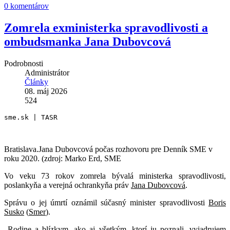
0 komentárov
Zomrela exministerka spravodlivosti a
ombudsmanka Jana Dubovcová
Podrobnosti
Administrátor
Články
08. máj 2026
524
sme.sk | TASR
Bratislava.Jana Dubovcová počas rozhovoru pre Denník SME v
roku 2020. (zdroj: Marko Erd, SME
Vo veku 73 rokov zomrela bývalá ministerka spravodlivosti,
poslankyňa a verejná ochrankyňa práv
Jana Dubovcová
.
Správu o jej úmrtí oznámil súčasný minister spravodlivosti
Boris
Susko
(
Smer
).
„Rodine a blízkym, ako aj všetkým, ktorí ju poznali, vyjadrujem