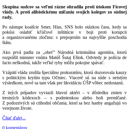
Skupina sudcov sa veľmi rázne ohradila proti útokom Ficovej
vlády. A proti alibistickému mlčaniu svojich kolegov zo súdnej
rady.
Po nástupe koalície Smer, Hlas, SNS bolo otázkou času, kedy sa
pokúsi oslabiť kľúčové inštitúcie v boji proti korupcii
a organizovanému zločinu: s prepojením na najvyššie poschodia
štátu.
Ako prvá padla za „obeť" Národná kriminálna agentúra, ktorú
rozprášil minister vnútra Matúš Šutaj Eštok. Odvtedy je polícia de
facto neškodná, takže veľké ryby môžu pokojne spávať.
Vzápätí vláda zrušila špeciálnu prokuratúru, ktorá dozorovala kauzy
s politickým krytím typu Očistec. Viaceré sú na súde s neistým
výsledkom, nové sa tam však pre likvidáciu ÚŠP vôbec nedostanú.
Z iných prípadov vyviazli hlavní aktéri – v dôsledku zmien v
trestných kódexoch – s podmienkou alebo boli premlčané.
Z podozrivých sú ctihodní občania, ktorí sa bez hanby angažujú vo
verejnom živote.
Čítať ďalej...
0 komentárov