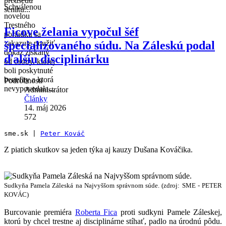
predsedu
Schválenou
senátu...
novelou
Trestného
Ficove želania vypočul šéf
poriadku sa
špecializovaného súdu. Na Záleskú podal
zakazuje použiť
dôkaz získaný
ďalšiu disciplinárku
od osoby, ktorej
boli poskytnuté
benefity a ktorá
Podrobnosti
nevypovedala...
Administrátor
Články
14. máj 2026
572
sme.sk | 
Peter Kováč
Z piatich skutkov sa jeden týka aj kauzy Dušana Kováčika.
Sudkyňa Pamela Záleská na Najvyššom správnom súde. (zdroj: SME - PETER
KOVÁC)
Burcovanie premiéra
Roberta Fica
proti sudkyni Pamele Záleskej,
ktorú by chcel trestne aj disciplinárne stíhať, padlo na úrodnú pôdu.