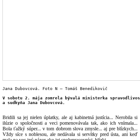
Jana Dubovcová. Foto N – Tomáš Benedikovič
V sobotu 2. mája zomrela bývalá ministerka spravodlivos
a sudkyňa Jana Dubovcová.
Bridili sa jej nielen úplatky, ale aj kabinetná justícia... Nerobila si
ilúzie o spoločnosti a veci pomenovávala tak, ako ich vnímala...
Bola ťažký súper... v tom dobrom slova zmysle... aj pre blízkych...
Vždy síce s noblesou, ale nedávala si servítky pred ústa, ani keď
mala na vec iný názor ako jej spolupracovníci, blízki.