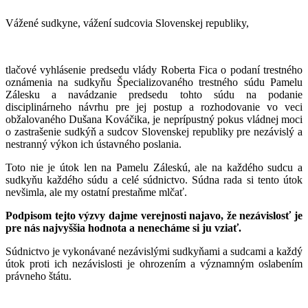
Vážené sudkyne, vážení sudcovia Slovenskej republiky,
tlačové vyhlásenie predsedu vlády Roberta Fica o podaní trestného
oznámenia na sudkyňu Špecializovaného trestného súdu Pamelu
Zálesku a navádzanie predsedu tohto súdu na podanie
disciplinárneho návrhu pre jej postup a rozhodovanie vo veci
obžalovaného Dušana Kováčika, je neprípustný pokus vládnej moci
o zastrašenie sudkýň a sudcov Slovenskej republiky pre nezávislý a
nestranný výkon ich ústavného poslania.
Toto nie je útok len na Pamelu Záleskú, ale na každého sudcu a
sudkyňu každého súdu a celé súdnictvo. Súdna rada si tento útok
nevšimla, ale my ostatní prestaňme mlčať.
Podpisom tejto výzvy dajme verejnosti najavo, že nezávislosť je
pre nás najvyššia hodnota a nenecháme si ju vziať.
Súdnictvo je vykonávané nezávislými sudkyňami a sudcami a každý
útok proti ich nezávislosti je ohrozením a významným oslabením
právneho štátu.