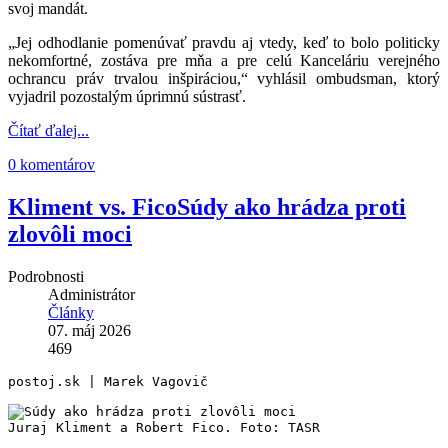
svoj mandát.
„Jej odhodlanie pomenúvať pravdu aj vtedy, keď to bolo politicky
nekomfortné, zostáva pre mňa a pre celú Kanceláriu verejného
ochrancu práv trvalou inšpiráciou,“ vyhlásil ombudsman, ktorý
vyjadril pozostalým úprimnú sústrasť.
Čítať ďalej...
0 komentárov
Kliment vs. FicoSúdy ako hrádza proti
zlovôli moci
Podrobnosti
Administrátor
Články
07. máj 2026
469
postoj.sk | Marek Vagovič
Juraj Kliment a Robert Fico. Foto: TASR