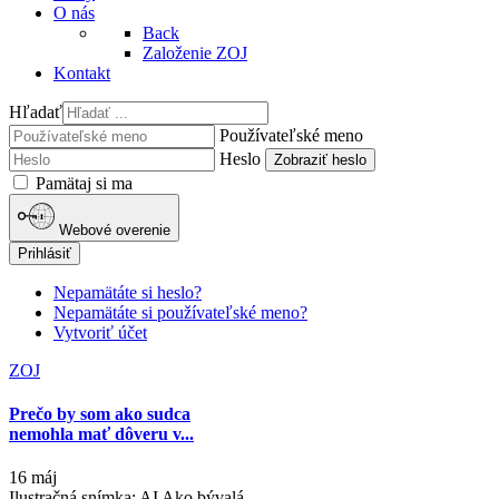
O nás
Back
Založenie ZOJ
Kontakt
Hľadať
Používateľské meno
Heslo
Zobraziť heslo
Pamätaj si ma
Webové overenie
Prihlásiť
Nepamätáte si heslo?
Nepamätáte si používateľské meno?
Vytvoriť účet
ZOJ
Prečo by som ako sudca
nemohla mať dôveru v...
16 máj
Ilustračná snímka: AI Ako bývalá