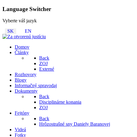
Language Switcher
Vyberte váš jazyk
SK
EN
Domov
Články
Back
ZOJ
Externé
Rozhovory
Blogy
Informačný spravodaj
Dokumenty
Back
Disciplinárne konania
ZOJ
Fejtóny
Back
Hrôzostrašné sny Daniely Baranovej
Videá
Fotky