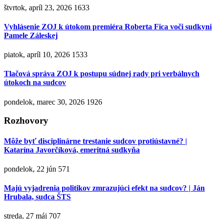
štvrtok, apríl 23, 2026
1633
Vyhlásenie ZOJ k útokom premiéra Roberta Fica voči sudkyni
Pamele Záleskej
piatok, apríl 10, 2026
1533
Tlačová správa ZOJ k postupu súdnej rady pri verbálnych
útokoch na sudcov
pondelok, marec 30, 2026
1926
Rozhovory
Môže byť disciplinárne trestanie sudcov protiústavné? |
Katarína Javorčíková, emeritná sudkyňa
pondelok, 22 jún
571
Majú vyjadrenia politikov zmrazujúci efekt na sudcov? | Ján
Hrubala, sudca ŠTS
streda, 27 máj
707