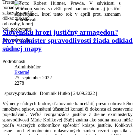
Trestného
poriadku sa
zakazuje použiť
dôkaz získaný
od osoby, ktorej
boli poskytnuté
Slovensku hrozí justičný armagedon?
benefity a ktorá
Nový minister spravodlivosti žiada odklad
nevypovedala...
súdnej mapy
Podrobnosti
Administrátor
Externé
25. september 2022
2278
| spravy.pravda.sk |
Dominik Hutko |
24.09.2022 |
Výmeny súdnych budov, sťahovanie kancelárií, presun obrovského
množstva spisov, zmätení účastníci konaní či dokonca až zastavenie
pojednávaní. Veľká reorganizácia justície z dielne exministerky
spravodlivosti Márie Kolíkovej (SaS) známa ako súdna mapa môže
podľa viacerých odborníkov spôsobiť kolaps justície. Kolíková
tesne pred zhmotnením ohlasovaných zmien rezort opustila a