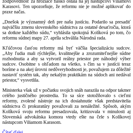
zodpovednosť za hroziace fiasko ostala na jej nástupcovi Viliamovi
Karasovi. Ten upozorňuje, že reformu nie je možné aplikovať do
praxe načas.
„Dnešok je významný deň pre našu justíciu. Podarilo sa presadiť
najväčšiu zmenu slovenského súdnictva za ostatné desaťročia, ktorá
sa dotkne každého súdu,“ vyhlásila spokojná Kolíková po tom, čo
reformu súdnej mapy 27. apríla schválila Národná rada.
Kľúčovou časťou reformy má byť väčšia špecializáciu sudcov.
„Aby ľudia mali rýchlejšie, kvalitnejšie a zrozumiteľnejšie súdne
rozhodnutia a aby sa vytvoril reálny priestor pre náhodný výber
sudcov. Osobitne s ohľadom na všetko, s čím sa v justícii teraz
boríme a na akej úrovni nedôveryhodnosti je, považujem za dôležité
nastaviť systém tak, aby nekalým praktikám na súdoch ani nedával
priestor,“ vysvetlila.
Ministerka však už v počiatku svojich snáh narazila na odpor takmer
celého justičného prostredia. To sa síce stotožňovalo s cieľmi
reformy, zvolené nástroje na ich dosiahnutie však predstavitelia
súdnictva či prokuratúry považovali za nenáležité. Spôsob, akým
Kolíková svoju reformu presadzovala, kritizovala v minulosti aj
Slovenská advokátska komora vtedy ešte na čele s Kolíkovej
nástupcom Viliamom Karasom.
Čítať ďalej...