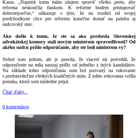
Karas. „Napriek tomu mám záujem spraviť všetko preto, aby
reforma neskončila fiaskom. K reforme budem pristupovať
dobromyseľne,“ odkazuje s tým, že na rozdiel od svojej
predchodkyne chce pre reformu konečne dostať na palubu aj
sudcovský stav.
Ako došlo k tomu, že ste sa ako predseda Slovenskej
advokátskej komory stali novým ministrom spravodlivosti? Od
akého sudcu prišlo odporúčanie, aby ste boli ministrom vy?
Nebol som pritom, ale je pravda, že viacerí mi potvrdili, že
odporučenie na mňa naozaj prišlo od jedného z iných kandidátov.
Na základe tohto odporúčania som bol pozvaný na rokovanie
s predstaviteľmi všetkých koaličných strán. Z tohto rokovania vzišla
ponuka, ktorú som následne prijal.
Čítať ďalej...
0 komentárov