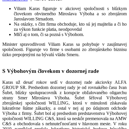
Viliam Karas figuruje v akciovej spoločnosti s blízkym
človekom obvineného Miroslava Výboha a so zbrojárom
Jaroslavom Strnadom.
Na otázky, s čím firma obchoduje, kto sú jej majitelia a či ho
za výkon funkcie platia, neodpovedal
Mlčí aj o tom, či sa pozná s Výbohom.
Minister spravodlivosti Viliam Karas sa pohybuje v zaujímavej
spoločnosti. Figuruje vo firme s osobami zo zbrojárskeho biznisu
úzko prepojenými na bývalú vládu Smeru.
S Výbohovým človekom v dozornej rade
Karas už desať rokov sedí v dozornej rade akciovky ALFA
GROUP SR. Predsedom dozornej rady je od rovnakého času Ivan
Šubrt, blízky spolupracovník z korupcie obžalovaného oligarchu
strany Smer Miroslava Výboha. Šubrt šéfoval Výbohovej
zbrojárskej spoločnosti WILLING, ktorá v minulosti získavala
lukratívne štátne zákazky, a ostal v nej aj po údajnom odchode
Výboha z firmy. Šubrt bol aj predsedom predstavenstva Výbohovej
spoločnosti WILLING C&S, ktorá sa neskôr premenovala na AMW
C&S a obchodovala s nehnuteľnosťami v hlavnom meste. V roku
2019 napríklad predala lukratívnu historickú budovu bývalého