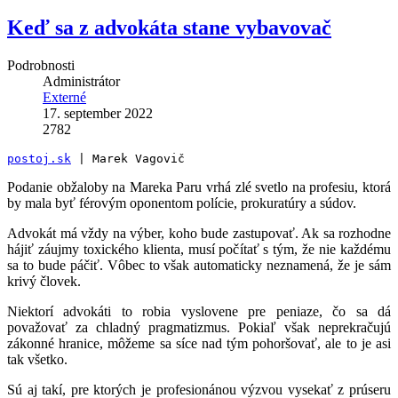
Keď sa z advokáta stane vybavovač
Podrobnosti
Administrátor
Externé
17. september 2022
2782
postoj.sk
 | Marek Vagovič
Podanie obžaloby na Mareka Paru vrhá zlé svetlo na profesiu, ktorá
by mala byť férovým oponentom polície, prokuratúry a súdov.
Advokát má vždy na výber, koho bude zastupovať. Ak sa rozhodne
hájiť záujmy toxického klienta, musí počítať s tým, že nie každému
sa to bude páčiť. Vôbec to však automaticky neznamená, že je sám
krivý človek.
Niektorí advokáti to robia vyslovene pre peniaze, čo sa dá
považovať za chladný pragmatizmus. Pokiaľ však neprekračujú
zákonné hranice, môžeme sa síce nad tým pohoršovať, ale to je asi
tak všetko.
Sú aj takí, pre ktorých je profesionánou výzvou vysekať z prúseru