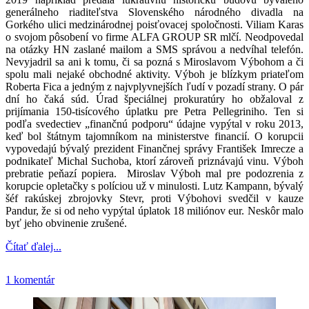
generálneho riaditeľstva Slovenského národného divadla na
Gorkého ulici medzinárodnej poisťovacej spoločnosti. Viliam Karas
o svojom pôsobení vo firme ALFA GROUP SR mlčí. Neodpovedal
na otázky HN zaslané mailom a SMS správou a nedvíhal telefón.
Nevyjadril sa ani k tomu, či sa pozná s Miroslavom Výbohom a či
spolu mali nejaké obchodné aktivity. Výboh je blízkym priateľom
Roberta Fica a jedným z najvplyvnejších ľudí v pozadí strany. O pár
dní ho čaká súd. Úrad špeciálnej prokuratúry ho obžaloval z
prijímania 150-tisícového úplatku pre Petra Pellegriniho. Ten si
podľa svedectiev „finančnú podporu“ údajne vypýtal v roku 2013,
keď bol štátnym tajomníkom na ministerstve financií. O korupcii
vypovedajú bývalý prezident Finančnej správy František Imrecze a
podnikateľ Michal Suchoba, ktorí zároveň priznávajú vinu. Výboh
prebratie peňazí popiera. Miroslav Výboh mal pre podozrenia z
korupcie opletačky s políciou už v minulosti. Lutz Kampann, bývalý
šéf rakúskej zbrojovky Stevr, proti Výbohovi svedčil v kauze
Pandur, že si od neho vypýtal úplatok 18 miliónov eur. Neskôr malo
byť jeho obvinenie zrušené.
Čítať ďalej...
1 komentár