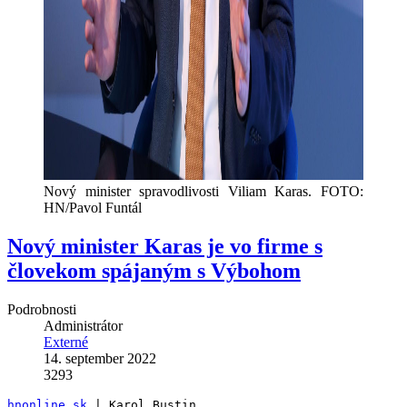
Nový minister spravodlivosti Viliam Karas. FOTO:
HN/Pavol Funtál
Nový minister Karas je vo firme s
človekom spájaným s Výbohom
Podrobnosti
Administrátor
Externé
14. september 2022
3293
hnonline.sk
 | Karol Bustin