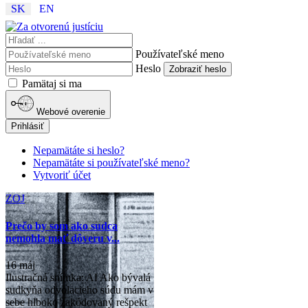
SK
EN
Používateľské meno
Heslo
Zobraziť heslo
Pamätaj si ma
Webové overenie
Prihlásiť
Nepamätáte si heslo?
Nepamätáte si používateľské meno?
Vytvoriť účet
ZOJ
Prečo by som ako sudca
nemohla mať dôveru v...
16 máj
Ilustračná snímka: AI Ako bývalá
sudkyňa odvolacieho súdu mám v
sebe hlboko zakódovaný rešpekt