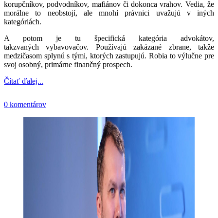
korupčníkov, podvodníkov, mafiánov či dokonca vrahov. Vedia, že
morálne to neobstojí, ale mnohí právnici uvažujú v iných
kategóriách.
A potom je tu špecifická kategória advokátov,
takzvaných vybavovačov. Používajú zakázané zbrane, takže
medzičasom splynú s tými, ktorých zastupujú. Robia to výlučne pre
svoj osobný, primárne finančný prospech.
Čítať ďalej...
0 komentárov