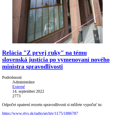
Relácia "Z prvej ruky" na tému
slovenská justícia po vymenovaní nového
ministra spravodlivosti
Podrobnosti
Administrátor
Externé
14. september 2022
2773
Odpočet opatrení rezortu spravodlivosti si môžete vypočuť tu:
https://www.rtvs.sk/radio/archiv/1175/1886787