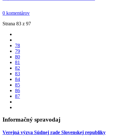
0 komentárov
Strana 83 z 97
78
79
80
81
82
83
84
85
86
87
Informačný spravodaj
Verejná výzva Súdnej rade Slovenskej republiky