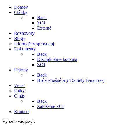
Domov
Články
Back
ZOJ
Externé
Rozhovory
Blogy
Informačný spravodaj
Dokumenty
Back
Disciplinárne konania
ZOJ
Fejtóny
Back
Hrôzostrašné sny Daniely Baranovej
Videá
Fotky
O nás
Back
Založenie ZOJ
Kontakt
Vyberte váš jazyk