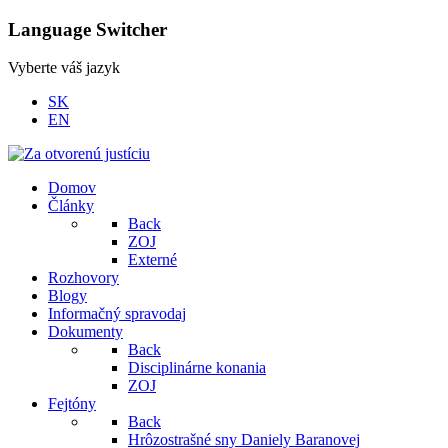
Language Switcher
Vyberte váš jazyk
SK
EN
Domov
Články
Back
ZOJ
Externé
Rozhovory
Blogy
Informačný spravodaj
Dokumenty
Back
Disciplinárne konania
ZOJ
Fejtóny
Back
Hrôzostrašné sny Daniely Baranovej