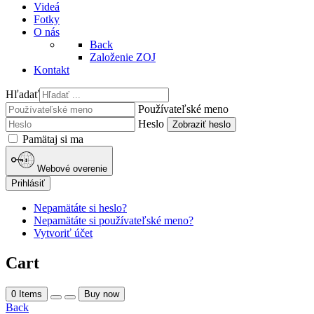
Videá
Fotky
O nás
Back
Založenie ZOJ
Kontakt
Hľadať
Používateľské meno
Heslo
Zobraziť heslo
Pamätaj si ma
Webové overenie
Prihlásiť
Nepamätáte si heslo?
Nepamätáte si používateľské meno?
Vytvoriť účet
Cart
0
Items
Buy now
Back