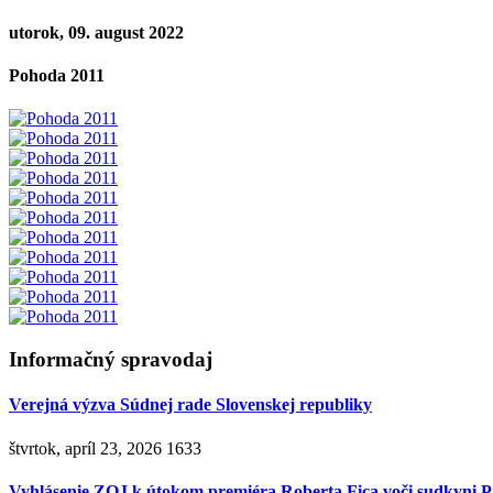
utorok, 09. august 2022
Pohoda 2011
Informačný spravodaj
Verejná výzva Súdnej rade Slovenskej republiky
štvrtok, apríl 23, 2026
1633
Vyhlásenie ZOJ k útokom premiéra Roberta Fica voči sudkyni P