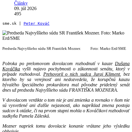
Články
09. júl 2026
495
sme.sk | 
Peter Kováč
Predseda Najvyššieho súdu SR František Mozner. Foto: Marko Erd/SME
Polroka po prelomovom dovolacom rozhodnutí v kauze
Dušana
Kováčika
vyšli najavo pochybnosti o zákonnosti senátu, ktorý v
prípade rozhodoval.
Prehovoril o nich sudca Juraj Kliment
, bez
ktorého by sa verejnosť ani nedozvedela, že korupčnú kauzu
bývalého špeciálneho prokurátora mal pôvodne pridelený senát
dnes už predsedu Najvyššieho súdu FRANTIŠKA MOZNERA.
V dovolacom verdikte o tom nie je ani zmienka a rovnako v ňom nie
sú vysvetlené ani ďalšie nejasnosti, ako napríklad zmena postoja
sudcov k otázke, či na prvom stupni mohla o Kováčikovi rozhodovať
sudkyňa Pamela Záleská.
Mozner napriek tomu dovolacie konanie vrátane jeho výsledku
obhajuje.