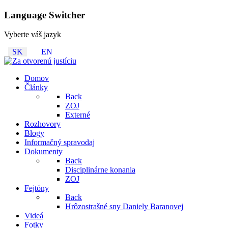
Language Switcher
Vyberte váš jazyk
SK
EN
Domov
Články
Back
ZOJ
Externé
Rozhovory
Blogy
Informačný spravodaj
Dokumenty
Back
Disciplinárne konania
ZOJ
Fejtóny
Back
Hrôzostrašné sny Daniely Baranovej
Videá
Fotky