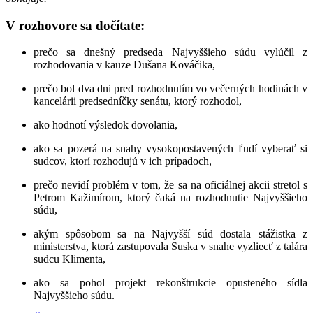
V rozhovore sa dočítate:
prečo sa dnešný predseda Najvyššieho súdu vylúčil z
rozhodovania v kauze Dušana Kováčika,
prečo bol dva dni pred rozhodnutím vo večerných hodinách v
kancelárii predsedníčky senátu, ktorý rozhodol,
ako hodnotí výsledok dovolania,
ako sa pozerá na snahy vysokopostavených ľudí vyberať si
sudcov, ktorí rozhodujú v ich prípadoch,
prečo nevidí problém v tom, že sa na oficiálnej akcii stretol s
Petrom Kažimírom, ktorý čaká na rozhodnutie Najvyššieho
súdu,
akým spôsobom sa na Najvyšší súd dostala stážistka z
ministerstva, ktorá zastupovala Suska v snahe vyzliecť z talára
sudcu Klimenta,
ako sa pohol projekt rekonštrukcie opusteného sídla
Najvyššieho súdu.