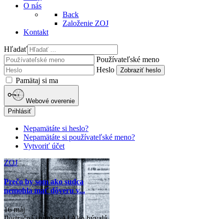
O nás
Back
Založenie ZOJ
Kontakt
Hľadať
Používateľské meno
Heslo
Zobraziť heslo
Pamätaj si ma
Webové overenie
Prihlásiť
Nepamätáte si heslo?
Nepamätáte si používateľské meno?
Vytvoriť účet
ZOJ
Prečo by som ako sudca
nemohla mať dôveru v...
16 máj
Ilustračná snímka: AI Ako bývalá