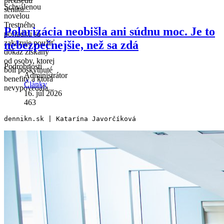
predsedu
Schválenou
senátu...
novelou
Trestného
Polarizácia neobišla ani súdnu moc. Je to
poriadku sa
nebezpečnejšie, než sa zdá
zakazuje použiť
dôkaz získaný
od osoby, ktorej
Podrobnosti
boli poskytnuté
Administrátor
benefity a ktorá
Články
nevypovedala...
16. júl 2026
463
dennikn.sk | Katarína Javorčíková