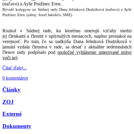
Bývalé kolegyne zo Súdnej rady Dana Jelinková Dudzíková (naľavo) a Ayše
Pružinec Eren. (zdroj: Jozef Jakubčo, SME)
Rozkol v Súdnej rade, ku ktorému smerujú vzťahy medzi
jej členkami a členmi v uplynulých mesiacoch, naplno presiakol na
verejnosť. Po tom, čo sa sudkyňa Dana Jelinková Dudzíková v
januári vzdala členstva v rade, sa desať z aktuálne sedemnástich
členov rady podpísalo pod
spoločné vyhlásenie smerované práve
voči nej
.
Čítať ďalej...
0 komentárov
Články
ZOJ
Externé
Dokumenty