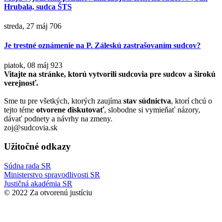
Hrubala, sudca ŠTS
streda, 27 máj
706
Je trestné oznámenie na P. Záleskú zastrašovaním sudcov?
piatok, 08 máj
923
Vitajte na stránke, ktorú vytvorili sudcovia pre sudcov a širokú
verejnosť.
Sme tu pre všetkých, ktorých zaujíma
stav súdnictva
, ktorí chcú o
tejto téme
otvorene diskutovať
, slobodne si vymieňať názory,
dávať podnety a návrhy na zmeny.
zoj@sudcovia.sk
Užitočné odkazy
Súdna rada SR
Ministerstvo spravodlivosti SR
Justičná akadémia SR
© 2022 Za otvorenú justíciu