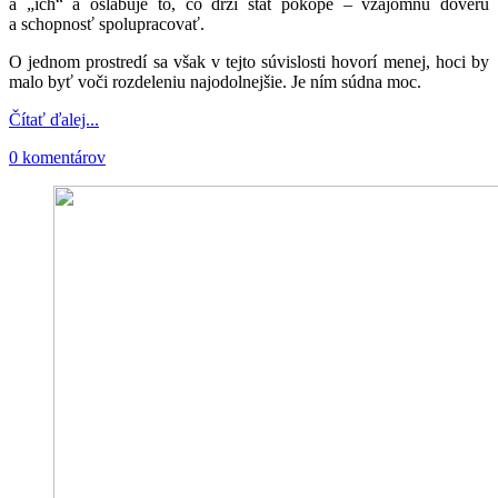
a „ich“ a oslabuje to, čo drží štát pokope – vzájomnú dôveru
a schopnosť spolupracovať.
O jednom prostredí sa však v tejto súvislosti hovorí menej, hoci by
malo byť voči rozdeleniu najodolnejšie. Je ním súdna moc.
Čítať ďalej...
0 komentárov