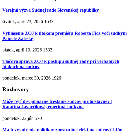
Verejná výzva Súdnej rade Slovenskej republiky
štvrtok, apríl 23, 2026
1633
Vyhlásenie ZOJ k útokom premiéra Roberta Fica voči sudkyni
Pamele Záleskej
piatok, apríl 10, 2026
1533
Tlačová správa ZOJ k postupu súdnej rady pri verbálnych
útokoch na sudcov
pondelok, marec 30, 2026
1926
Rozhovory
Môže byť disciplinárne trestanie sudcov protiústavné? |
Katarína Javorčíková, emeritná sudkyňa
pondelok, 22 jún
570
Majú vyjadrenia politikov zmrazujúci efekt na sudcov? | Ján