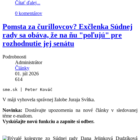
Čítať ďalej...
0 komentárov
Pomsta za čurillovcov? Exčlenka Súdnej
rady sa obáva, že na ňu "poľujú" pre
rozhodnutie jej senátu
Podrobnosti
Administrátor
Články
01. júl 2026
614
sme.sk | Peter Kováč
V máji vyhovela správnej žalobe Juraja Svítka.
Novinka:
Dostávajte upozornenia na nové články v sledovanej
téme e-mailom.
Vyskúšajte novú funkciu a zapnite si odber.