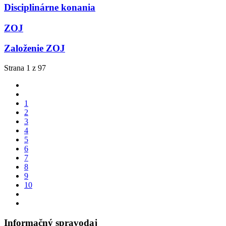
Disciplinárne konania
ZOJ
Založenie ZOJ
Strana 1 z 97
1
2
3
4
5
6
7
8
9
10
Informačný spravodaj