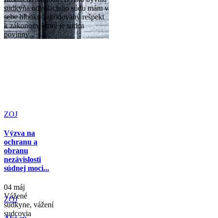
sudkyňa odvolacieho súdu mám v
sebe hlboko zakódovaný rešpekt
k zákonom, ktoré je sudca
povinný...
ZOJ
Výzva na
ochranu a
obranu
nezávislosti
súdnej moci...
04 máj
Vážené
ZOJ
sudkyne, vážení
sudcovia