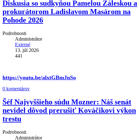
Diskusia so sudkyňou Pamelou Záleskou a
prokurátorom Ladislavom Masárom na
Pohode 2026
Podrobnosti
Administrátor
Externé
13. júl 2026
441
https://youtu.be/alxtGBmJnSo
0 komentárov
Šéf Najvyššieho súdu Mozner: Náš senát
nevidel dôvod prerušiť Kováčikovi výkon
trestu
Podrobnosti
Administrátor