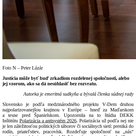
Foto N – Peter Lázár
Justícia môže byť buď zrkadlom rozdelenej spoločnosti, alebo
jej vzorom, ako sa dá nesúhlasiť bez rozvratu.
Autorka je emeritná sudkyňa a bývalá členka súdnej rady
Slovensko je podľa medzinárodného projektu V-Dem druhou
najpolarizovanejšou krajinou v Európe – hneď za Maďarskom
a tesne pred Španielskom. Upozornila na to štúdia DEKK
Inštitútu
Polarizácia a antisystém 2026
. Polarizácia už podľa nej nie
je len záležitosťou politických táborov či sociálnych sietí: preniká do
rodín, priateľstiev, pracovísk. Rozdeľuje spoločnosť na „nás“