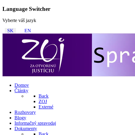
Language Switcher
Vyberte váš jazyk
SK
EN
Domov
Články
Back
ZOJ
Externé
Rozhovory
Blogy
Informačný spravodaj
Dokumenty
Back