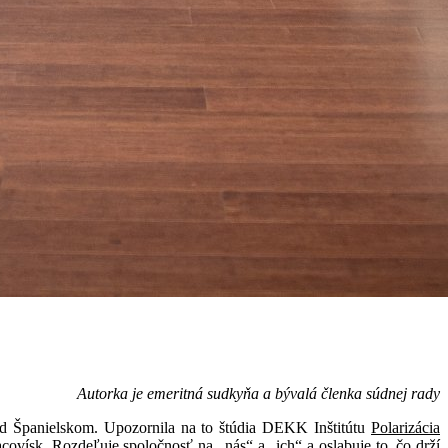
Autorka je emeritná sudkyňa a bývalá členka súdnej rady
d Španielskom. Upozornila na to štúdia DEKK Inštitútu
Polarizácia
pracovísk. Rozdeľuje spoločnosť na „nás“ a „ich“ a oslabuje to, čo drží