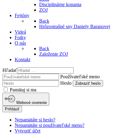
Disciplinárne konania
ZOJ
Fejtóny
Back
Hrôzostrašné sny Daniely Baranovej
Videá
Fotky
O nás
Back
Založenie ZOJ
Kontakt
Hľadať
Používateľské meno
Heslo
Zobraziť heslo
Pamätaj si ma
Webové overenie
Prihlásiť
Nepamätáte si heslo?
Nepamätáte si používateľské meno?
Vytvoriť účet