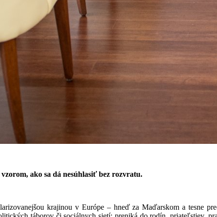
 vzorom, ako sa dá nesúhlasiť bez rozvratu.
arizovanejšou krajinou v Európe – hneď za Maďarskom a tesne pre
olitických táborov či sociálnych sietí: preniká do rodín, priateľstiev, 