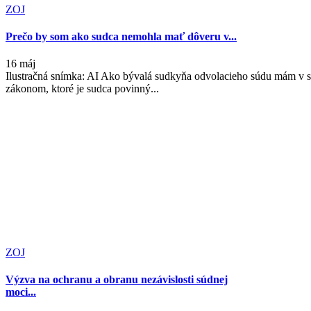
ZOJ
Prečo by som ako sudca nemohla mať dôveru v...
16 máj
Ilustračná snímka: AI Ako bývalá sudkyňa odvolacieho súdu mám v 
zákonom, ktoré je sudca povinný...
ZOJ
Výzva na ochranu a obranu nezávislosti súdnej
moci...