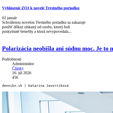
Vyhlásenie ZOJ k novele Trestného poriadku
02 január
Schválenou novelou Trestného poriadku sa zakazuje
použiť dôkaz získaný od osoby, ktorej boli
poskytnuté benefity a ktorá nevypovedala...
Polarizácia neobišla ani súdnu moc. Je to 
Podrobnosti
Administrátor
Články
16. júl 2026
456
dennikn.sk | Katarína Javorčíková