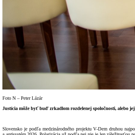
Foto N – Peter Lázár
Justícia môže byť buď zrkadlom rozdelenej spoločnosti, alebo jej
Slovensko je podľa medzinárodného projektu V-Dem druhou najpol
a antisystém 2026
. Polarizácia už podľa nej nie je len záležitosťou p