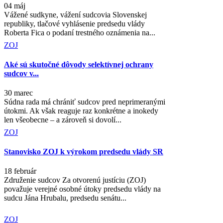
04 máj
Vážené sudkyne, vážení sudcovia Slovenskej
republiky, tlačové vyhlásenie predsedu vlády
Roberta Fica o podaní trestného oznámenia na...
ZOJ
Aké sú skutočné dôvody selektívnej ochrany
sudcov v...
30 marec
Súdna rada má chrániť sudcov pred neprimeranými
útokmi. Ak však reaguje raz konkrétne a inokedy
len všeobecne – a zároveň si dovolí...
ZOJ
Stanovisko ZOJ k výrokom predsedu vlády SR
18 február
Združenie sudcov Za otvorenú justíciu (ZOJ)
považuje verejné osobné útoky predsedu vlády na
sudcu Jána Hrubalu, predsedu senátu...
ZOJ